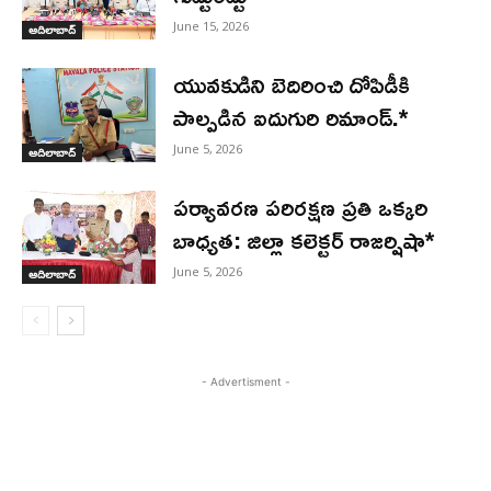
June 15, 2026
ఆదిలాబాద్
యువకుడిని బెదిరించి దోపిడీకి
పాల్పడిన ఐదుగురి రిమాండ్.*
June 5, 2026
ఆదిలాబాద్
పర్యావరణ పరిరక్షణ ప్రతి ఒక్కరి
బాధ్యత: జిల్లా కలెక్టర్ రాజర్షిషా*
June 5, 2026
ఆదిలాబాద్
- Advertisment -