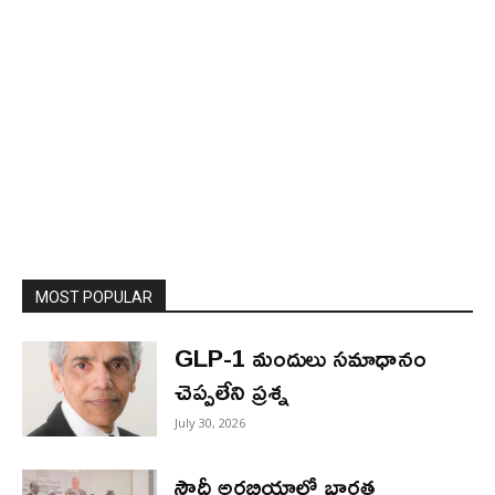
MOST POPULAR
GLP-1 మందులు సమాధానం
చెప్పలేని ప్రశ్న
July 30, 2026
సౌదీ అరబియాలో భారత