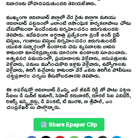
నివారణకు దోహదపడుతుందని తెలియజేశారు.
ముఖ్యంగా ఆదిలాబాద్ జిల్లాలో నేర రైతు జిల్లాగా మరియు
ఆదిలాబాద్ పట్టణంలో ఎలాంటి ఆసాంఘిక కార్యకలాపాలు చోటు
చేసుకోకుండా ఉండేందుకు నిర్వహించడం జరుగుతుందని
తెలిపారు. ఇదేవిధంగా అర్ధరాత్రి ప్రత్యేకంగా డ్రంక్ అండ్ డ్రైవ్
టెస్టులు, గంజాయి టెస్టులు నిర్వహించడం జరుగుతుందని
యువత సన్మార్గంలో ఉండాలని చెడు వ్యసనాలకు బానిస
కాకుండా మాదకద్రవ్యాలకు దూరంగా ఉండాలని సూచించారు.
అత్యవసర సమయంలో, ప్రయాణాలకు వెళ్లేవారు, ఆసుపత్రులకు
వెళ్లేవారు, పనులు ముగించుకొని ఇళ్లకు వెళ్లేవారు, ఉద్యోగాలకు
వెళ్లేవారు, తిరిగి వచ్చేవారు కాకుండా వేరే ఎవరు తిరిగిన పోలీసులు
చట్టప్రకారం చర్యలు తీసుకోబడతారని తెలిపారు.
ఈ ఆపరేషన్లో ఆదిలాబాద్ డిఎస్పి ఎల్ జీవన్ రెడ్డి తో పాటు పట్టణ
సీఐలు డి సునీల్ కుమార్, సిహెచ్ కరుణాకర్, రూరల్ సిఐ పనిధర్,
రిజర్వ్ ఇన్స్పెక్టర్లు, డి వెంకటి, టి మురళి, బి శ్రీపాల్, ఎం
చంద్రశేఖర్ లు పాల్గొన్నారు.
Share Epaper Clip