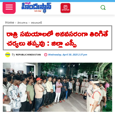
EPAPER
Home
తెలంగాణ
ఆదిలాబాద్
రాత్రి సమయాలలో అనవసరంగా తిరిగితే
చర్యలు తప్పవు : జిల్లా ఎస్పీ
By
Wednesday, April 30, 2025 2:37 pm
REPUBLIC HINDUSTAN