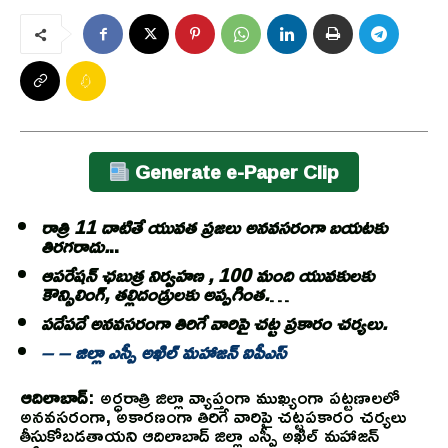
Generate e-Paper Clip
రాత్రి 11 దాటితే యువత ప్రజలు అనవసరంగా బయటకు
తిరగరాదు.
..
ఆపరేషన్ ఛబుత్ర నిర్వహణ , 100 మంది యువకులకు
కౌన్సిలింగ్, తల్లిదండ్రులకు అప్పగింత.
…
పదేపదే అనవసరంగా తిరిగే వారిపై చట్ట ప్రకారం చర్యలు.
– – జిల్లా ఎస్పీ అఖిల్ మహాజన్ ఐపీఎస్
ఆదిలాబాద్
: అర్ధరాత్రి జిల్లా వ్యాప్తంగా ముఖ్యంగా పట్టణాలలో
అనవసరంగా, అకారణంగా తిరిగే వారిపై చట్టపకారం చర్యలు
తీసుకోబడతాయని ఆదిలాబాద్ జిల్లా ఎస్పీ అఖిల్ మహాజన్