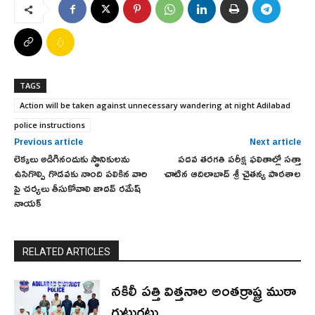
TAGS
Action will be taken against unnecessary wandering at night Adilabad
police instructions
Previous article
Next article
లెక్కలు అడిగినందుకు స్థానికులను
పదవ తరగతి పరీక్ష ఫలితాల్లో సత్తా
ఉసిగొల్పి గొడవకు నాంది పలికిన వారి
చాటిన ఆదిలాబాద్ శ్రీ చైతన్య పాఠశాల
పై చర్యలు తీసుకోవాలి జాదవ్ రమేష్
నాయక్
RELATED ARTICLES
నకిలీ పత్తి విత్తనాల అంతర్రాష్ట్ర ముఠా
గుట్టురట్టు