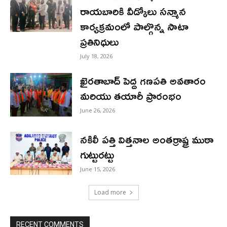
రాయబారికి వీడ్కోలు సన్మాన
కార్యక్రమంలో పాల్గొన్న సాటా
ప్రతినిధులు
July 18, 2026
ఖైరతాబాద్ పెద్ద గణపతి అవతారం
మరియు తయారీ ప్రారంభం
June 26, 2026
నకిలీ పత్తి విత్తనాల అంతర్రాష్ట్ర ముఠా
గుట్టురట్టు
June 15, 2026
Load more
RECENT COMMENTS