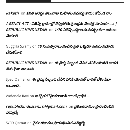
Rakesh
కవిత అరెస్టు తెలంగాణ మహిళల సమస్య కాదు : కోదండ రాం
on
AGENCY ACT : ఏజెన్సీ గ్రామాల్లో రెచ్చిపోతున్న అక్రమ వెంచర్ల మాఫియా….! |
REPUBLIC HINDUSTAN
1/70 ఏజెన్సీ చట్టాలను పకడ్బందిగా అమలు
on
చేయాలి
18 సంవత్సరాలు నిండిన ప్రతి ఒక్కరూ ఓటరు నమోదు
Guggilla Swamy
on
చేసుకోవాలి
REPUBLIC HINDUSTAN
ఈ వైద్య సిబ్బంది చేసిన పనికి యావత్ భారత్
on
దేశం ఫిదా అయింది…
ఈ వైద్య సిబ్బంది చేసిన పనికి యావత్ భారత్ దేశం ఫిదా
Syed Qamar
on
అయింది…
ఇచ్చోడలో హైదరాబాద్ లాంటి ట్రాఫిక్….
Vadanala Ravi
on
republichindustan.rh@gmail.com
వైకుంఠధామం ప్రారంభించిన
on
ఎమ్మెల్యే
వైకుంఠధామం ప్రారంభించిన ఎమ్మెల్యే
SYED Qamar
on