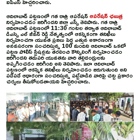
ఐపీఎస్ హెచ్చరించారు.
ఆదిలాబాద్ పట్టణంలో గత రాత్రి ఆపరేషన్
ఆపరేషన్ ఛబుత్ర
నిర్వహించడం జరిగిందని జిల్లా ఎస్పీ తెలిపారు. గత రాత్రి
ఆదిలాబాద్ పట్టణంలో 11:30 గంటల తర్వాత ఆదిలాబాద్
డిఎస్పి ఎల్ జీవన్ రెడ్డి నేతృత్వంలో ఆకస్మికంగా తనిఖీలు
నిర్వహించగా యువత ప్రజలు పెద్ద ఎత్తున అకారణంగా
అనవసరంగా సంచరిస్తున్న 100 మందిని ఆదిలాబాద్ ఒకటో
పట్టణ పోలీస్ స్టేషన్లను తరలించి కౌన్సిలింగ్ నిర్వహించడం
జరిగిందని తదుపరి యువతను వారి తల్లిదండ్రులకు
అప్పగించడం జరిగింది అని తెలిపారు. ఇలా ఆదిలాబాద్
పట్టణంలో ఆకస్మిక తనిఖీలు నిర్వహించడం జరుగుతుంది అని
పదేపదే ఆధారంగా సంచరిస్తున్న పట్టేవాడిన వారిపై చట్ట ప్రకారం
చర్యలు తీసుకోబడతాయని హెచ్చరించారు.