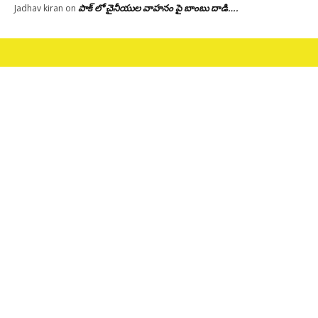
పాక్ లో చైనీయుల వాహనం పై బాంబు దాడి….
Jadhav kiran
on