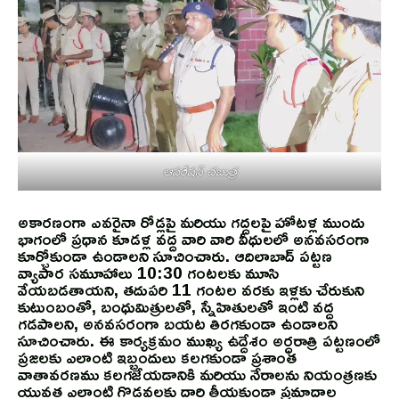
ఆపరేషన్ చబుత్ర
అకారణంగా ఎవరైనా రోడ్లపై మరియు గద్దలపై హోటళ్ల ముందు
భాగంలో ప్రధాన కూడళ్ల వద్ద వారి వారి వీధులలో అనవసరంగా
కూర్చోకుండా ఉండాలని సూచించారు. ఆదిలాబాద్ పట్టణ
వ్యాపార సమూహాలు 10:30 గంటలకు మూసి
వేయబడతాయని, తదుపరి 11 గంటల వరకు ఇళ్లకు చేరుకుని
కుటుంబంతో, బంధుమిత్రులతో, స్నేహితులతో ఇంటి వద్ద
గడపాలని, అనవసరంగా బయట తిరగకుండా ఉండాలని
సూచించారు. ఈ కార్యక్రమం ముఖ్య ఉద్దేశం అర్ధరాత్రి పట్టణంలో
ప్రజలకు ఎలాంటి ఇబ్బందులు కలగకుండా ప్రశాంత
వాతావరణము కలగజేయడానికి మరియు నేరాలను నియంత్రణకు
యువత ఎలాంటి గొడవలకు దారి తీయకుండా ప్రమాదాల