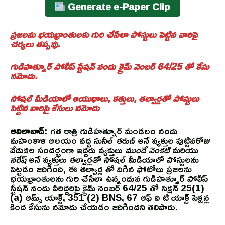
Generate e-Paper Clip
ప్రజలను భయభ్రాంతులకు గురి చేసేలా పోస్టులు పెట్టిన వారిపై
చర్యలు తప్పవు.
గుడిహత్నూర్ పోలీస్ స్టేషన్ నందు క్రైమ్ నెంబర్ 64/25 తో కేసు
నమోదు.
సోషల్ మీడియాలో ఆయుధాలు, కత్తులు, తల్వార్లతో పోస్టులు
పెట్టిన వారిపై కేసులు నమోదు
ఆదిలాబాద్
: గత రాత్రి గుడిహత్నూర్ మండలం నందు
మహంకాళి ఆలయం వద్ద సునీల్ తరుణ్ అనే వ్యక్తుల పుట్టినరోజు
వేడుకల సందర్భంగా ఇద్దరు వ్యక్తులు
ముండే వెంకట్
మరియు
నరేష్
అనే వ్యక్తులు తల్వార్లతో సోషల్ మీడియాలో పోస్టులను
పెట్టడం జరిగింది, ఈ తల్వార్ల తో దిగిన ఫోటోలు ప్రజలను
భయభ్రాంతులను గురి చేసేలా ఉన్నందున గుడిహత్నూర్ పోలీస్
స్టేషన్ నందు వీరిద్దరిపై క్రైమ్ నెంబర్ 64/25 తో సెక్షన్ 25(1)
(a) ఆమ్స్ యాక్ట్, 351 (2) BNS, 67 ఆఫ్ ఐ టి యాక్ట్ సెక్షన్ల
కింద కేసును నమోదు చేయడం జరిగిందని తెలిపారు.