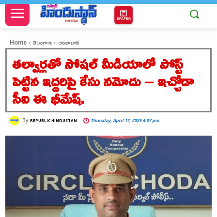
EPAPER
Home
తెలంగాణ
ఆదిలాబాద్
తల్వార్లతో సోషల్ మీడియాలో పోస్ట్
పెట్టిన ఇద్దరిపై కేసు నమోదు – ఇచ్చోడా
సీఐ ఈ భీమేష్.
By
Thursday, April 17, 2025 4:07 pm
REPUBLIC HINDUSTAN