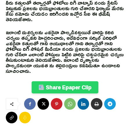
వీరు కత్తులతో తల్వార్లతో ఫోటోలు దిగి వాట్సాప్ నందు స్టేటస్
పెట్టుకుని ప్రజలను భయభ్రాంతులకు గురి చేశారని ఫిర్యాదు మేరకు
కేసు నమోదు చేయడం జరిగిందని ఇచ్చోడ సీఐ ఈ భీమేష్
తెలియజేశారు.
ఇలాంటి దుశ్చర్యలను ఎవరైనా పాల్పడినట్లయితే వారిపై కఠిన
చర్యలు తప్పవని హెచ్చరించారు, అదేవిధంగా సర్కిల్ పరిధిలో
ఎవరైనా కత్తులతో గాని ఆయుధాలతో గాని తల్వార్లతో గాని
ఫోటోలు దిగి సోషల్ మీడియా నందు ప్రజలను భయభ్రాంతులకు
గురి చేసేలా ఎలాంటి పోస్టులు పెట్టిన వారిపై చట్టపరమైన చర్యలు
తీసుకుంటామని తెలియజేశారు. ఇలాంటి దృశ్యాలకు
పాల్పడకుండా యువత ను తల్లిదండ్రులు కనిపెడుతూ ఉండాలని
సూచించారు.
Share Epaper Clip