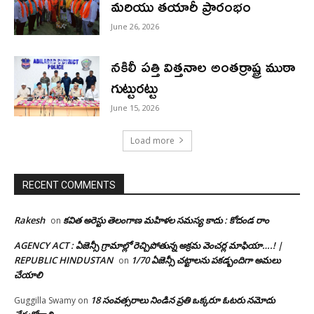
మరియు తయారీ ప్రారంభం
June 26, 2026
నకిలీ పత్తి విత్తనాల అంతర్రాష్ట్ర ముఠా
గుట్టురట్టు
June 15, 2026
Load more
RECENT COMMENTS
Rakesh
కవిత అరెస్టు తెలంగాణ మహిళల సమస్య కాదు : కోదండ రాం
on
AGENCY ACT : ఏజెన్సీ గ్రామాల్లో రెచ్చిపోతున్న అక్రమ వెంచర్ల మాఫియా….! |
REPUBLIC HINDUSTAN
1/70 ఏజెన్సీ చట్టాలను పకడ్బందిగా అమలు
on
చేయాలి
18 సంవత్సరాలు నిండిన ప్రతి ఒక్కరూ ఓటరు నమోదు
Guggilla Swamy
on