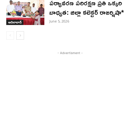
పర్యావరణ పరిరక్షణ ప్రతి ఒక్కరి
బాధ్యత: జిల్లా కలెక్టర్ రాజర్షిషా*
June 5, 2026
ఆదిలాబాద్
- Advertisment -