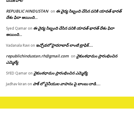
చేసుకోవాలి
REPUBLIC HINDUSTAN
ఈ వైద్య సిబ్బంది చేసిన పనికి యావత్ భారత్
on
దేశం ఫిదా అయింది…
ఈ వైద్య సిబ్బంది చేసిన పనికి యావత్ భారత్ దేశం ఫిదా
Syed Qamar
on
అయింది…
ఇచ్చోడలో హైదరాబాద్ లాంటి ట్రాఫిక్….
Vadanala Ravi
on
republichindustan.rh@gmail.com
వైకుంఠధామం ప్రారంభించిన
on
ఎమ్మెల్యే
వైకుంఠధామం ప్రారంభించిన ఎమ్మెల్యే
SYED Qamar
on
పాక్ లో చైనీయుల వాహనం పై బాంబు దాడి….
Jadhav kiran
on