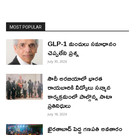
MOST POPULAR
GLP-1 మందులు సమాధానం
చెప్పలేని ప్రశ్న
July 30, 2026
సౌదీ అరబియాలో భారత
రాయబారికి వీడ్కోలు సన్మాన
కార్యక్రమంలో పాల్గొన్న సాటా
ప్రతినిధులు
July 18, 2026
ఖైరతాబాద్ పెద్ద గణపతి అవతారం