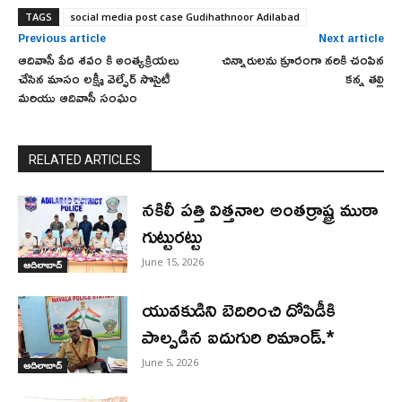
TAGS
social media post case Gudihathnoor Adilabad
Previous article
Next article
ఆదివాసీ పేద శవం కి అంత్యక్రియలు
చిన్నారులను క్రూరంగా నరికి చంపిన
చేసిన మాసం లక్ష్మీ వెల్ఫేర్ సొసైటీ
కన్న తల్లి
మరియు ఆదివాసీ సంఘం
RELATED ARTICLES
నకిలీ పత్తి విత్తనాల అంతర్రాష్ట్ర ముఠా
గుట్టురట్టు
June 15, 2026
ఆదిలాబాద్
యువకుడిని బెదిరించి దోపిడీకి
పాల్పడిన ఐదుగురి రిమాండ్.*
June 5, 2026
ఆదిలాబాద్