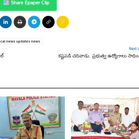
Share Epaper Clip
tical news updates news
Next a
ల్
కష్టపడి చదివాడు.. ప్రభుత్వ ఉద్యోగాలు సాధి