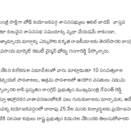
ెంబ్లీ సాక్షిగా బోథ్ నియోజకవర్గ శాసనసభ్యులు అనిల్ జాదవ్ వాస్తవ
మాట్లాడుతూ విలువైన శాసనసభ సమయాన్ని వృధా చేయడమే కాకుండా,
్యామ్నాయ మార్గాన్ని ఎన్నుకొని వికృత రాజకీయాలకు తెరలేపారని కాంగ్ర
యవసాయ మార్కెట్ కమిటీ చైర్మన్ భోడ్డు గంగారెడ్డి పేర్కొన్నారు.
 చేసిన విలేకరుల సమావేశంలో వారు మాట్లాడుతూ 10 సంవత్సరాల
సిడెన్షియల్ పాఠశాలలు, ఆశ్రమ పాఠశాలలో అరకొర వసతులు నడుమ
కొన్నారని కానీ ప్రస్తుతం కాంగ్రెస్ ప్రభుత్వం ముఖ్యమంత్రి రేవంత్ రెడ్డి
తూ ఆహ్లాదకర వాతావరణంలోనికి పలు గురుకులాలను మార్చామని, అద
ీసుకువచ్చి నియోజకవర్గంలో దాదాపు 25 వేల మంది విద్యార్థులకు ప్రయోజ
ి సరిపడా నిధులు రాష్ట్ర ప్రభుత్వం విడుదల చేసిందని తెలుసుకోవాలని