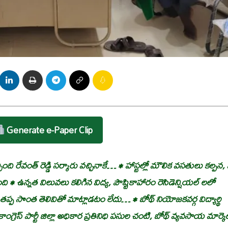
Generate e-Paper Clip
 రేవంత్ రెడ్డి సర్కారు వచ్చినాకే… • హాస్టల్లో మౌలిక వసతులు కల్పన, 
ింది • ఉన్నత విలువలు కలిగిన విద్య, పౌష్టికాహారం రెసిడెన్షియల్ లలో
డం తప్ప సొంత తెలివితో మాట్లాడటం లేదు… • బోథ్ నియోజకవర్గ విద్యార్థి
గ్రెస్ పార్టీ జిల్లా అధికార ప్రతినిధి పసుల చంటి, బోథ్ వ్యవసాయ మార్కె