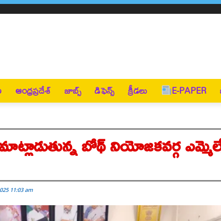
ణ
ఆంధ్రప్రదేశ్
జాబ్స్
డిఫెన్స్
క్రీడలు
E-PAPER
ు మాట్లాడుతున్న బోథ్ నియోజకవర్గ ఎమ్మెల్
025 11:03 am