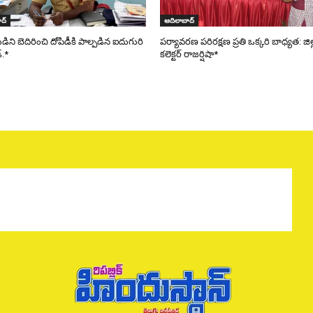
ద్
ఆదిలాబాద్
ని బెదిరించి దోపిడీకి పాల్పడిన ఐదుగురి
పర్యావరణ పరిరక్షణ ప్రతి ఒక్కరి బాధ్యత: జిల
్.*
కలెక్టర్ రాజర్షిషా*