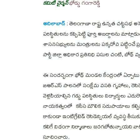
కమిటీ చైర్మన్
భోడ్డు గంగారెడ్డి
అదిలాబాద్
: తెలంగాణా రాష్ట్ర ఉన్నత చట్టసభ అస
పరిస్థితులను కప్పిపెట్టి పూర్తి అబద్దాలను 
శాసనసభ్యులను మంత్రులను పక్కదోవ పట్టించే ప్రత
పార్టీ జిల్లా అధికార ప్రతినిధి పసుల చంటి, బోథ్ వ్
ఈ సందర్భంగా భోథ్ మండల కేంద్రంలో ఏర్పాటు
బిఆర్ఎస్ పాలనలో సంక్షేమ వసతి గృహాలు, రె
వెళ్లదీయాల్సిన గడ్డు పరిస్థితులు విద్యార్థులు ఎదుర్
నాయకత్వంలో కనీస మౌలిక సదుపాయాలు కల్పిస్
కాకుండా ఇంటిగ్రేటెడ్ రెసిడెన్షియల్ వ్యవస్థ త
కలిగే విధంగా నిర్మాణాలు జరగబోతున్నాయని వాటిక
సూచించారు.