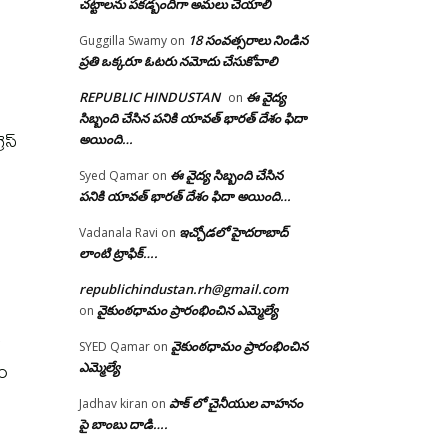
చట్టాలను పకడ్బందిగా అమలు చేయాలి
18 సంవత్సరాలు నిండిన
Guggilla Swamy
on
ప్రతి ఒక్కరూ ఓటరు నమోదు చేసుకోవాలి
REPUBLIC HINDUSTAN
ఈ వైద్య
on
సిబ్బంది చేసిన పనికి యావత్ భారత్ దేశం ఫిదా
ెస్
అయింది…
ఈ వైద్య సిబ్బంది చేసిన
Syed Qamar
on
పనికి యావత్ భారత్ దేశం ఫిదా అయింది…
ఇచ్చోడలో హైదరాబాద్
Vadanala Ravi
on
లాంటి ట్రాఫిక్….
republichindustan.rh@gmail.com
వైకుంఠధామం ప్రారంభించిన ఎమ్మెల్యే
on
ే
వైకుంఠధామం ప్రారంభించిన
SYED Qamar
on
నం
ఎమ్మెల్యే
పాక్ లో చైనీయుల వాహనం
Jadhav kiran
on
పై బాంబు దాడి….