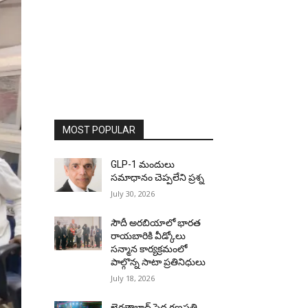
MOST POPULAR
GLP-1 మందులు
సమాధానం చెప్పలేని ప్రశ్న
July 30, 2026
సౌదీ అరబియాలో భారత
రాయబారికి వీడ్కోలు
సన్మాన కార్యక్రమంలో
పాల్గొన్న సాటా ప్రతినిధులు
July 18, 2026
ఖైరతాబాద్ పెద్ద గణపతి