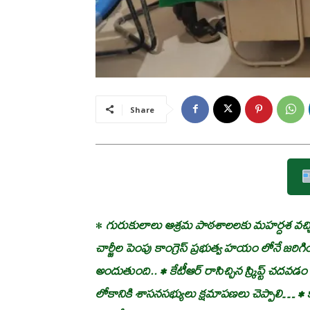
Share
•
గురుకులాలు ఆశ్రమ పాఠశాలలకు మహర్దశ వచ్చింది
చార్జీల పెంపు కాంగ్రెస్ ప్రభుత్వ హయం లోనే జరిగ
అందుతుంది.. • కేటీఆర్ రాసిచ్చిన స్క్రిప్ట్ చదవ
లోకానికి శాసనసభ్యులు క్షమాపణలు చెప్పాలి… • కాం