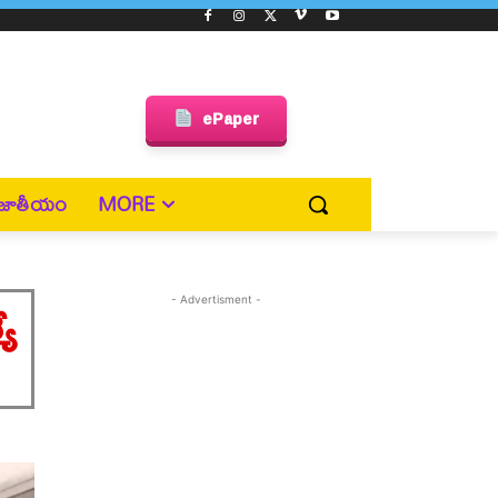
ePaper
జాతీయం
MORE
యే
- Advertisment -