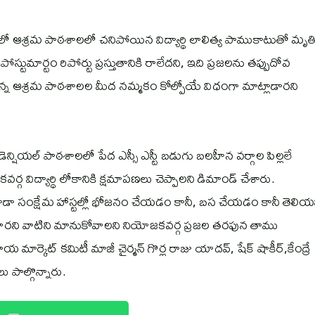
లో ఆశ్రమ పాఠశాలలో చనిపోయిన విద్యార్థి లాలిత్య పాముకాటుతో మృత
ుమార్టం రిపోర్టు ప్రస్తుతానికి రాలేదని, ఇది ప్రజలను తప్పుదోవ
ుతున్న ఆశ్రమ పాఠశాలల మీద నమ్మకం కోల్పోయే విధంగా మాట్లాడారని
న్షియల్ పాఠశాలలో పేద ఎస్సీ ఎస్టీ బడుగు బలహీన వర్గాల పిల్లలే
గ విద్యార్థి లోకానికి క్షమాపణలు చెప్పాలని డిమాండ్ చేశారు.
 సంక్షేమ హాస్టల్లో భోజనం చేయడం కానీ, బస చేయడం కానీ తెలియ
ు పేలారని వాటిని మానుకోవాలని నియోజకవర్గ ప్రజల తరఫున తాము
ాయ మార్కెట్ కమిటీ మాజీ చైర్మన్ గొర్ల రాజు యాదవ్, షేక్ షాకీర్,కేంద్రే
ాల్గొన్నారు.