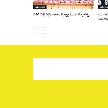
ఆదిలాబాద్
ఆదిలాబా
నకిలీ పత్తి విత్తనాల అంతర్రాష్ట్ర ముఠా గుట్టురట్టు
యువకుడి
రిమాండ