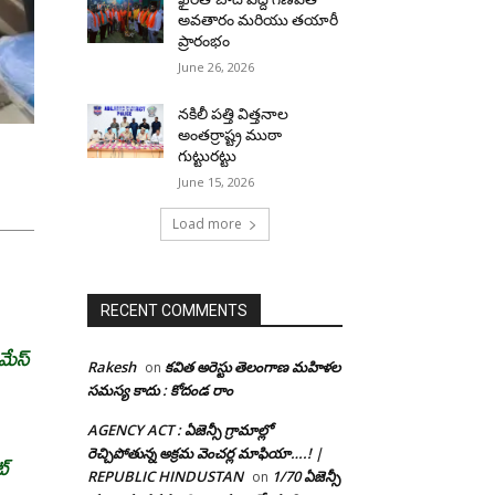
అవతారం మరియు తయారీ
ప్రారంభం
June 26, 2026
నకిలీ పత్తి విత్తనాల
అంతర్రాష్ట్ర ముఠా
గుట్టురట్టు
June 15, 2026
Load more
RECENT COMMENTS
మేస్
Rakesh
కవిత అరెస్టు తెలంగాణ మహిళల
on
సమస్య కాదు : కోదండ రాం
AGENCY ACT : ఏజెన్సీ గ్రామాల్లో
రెచ్చిపోతున్న అక్రమ వెంచర్ల మాఫియా….! |
ట్
REPUBLIC HINDUSTAN
1/70 ఏజెన్సీ
on