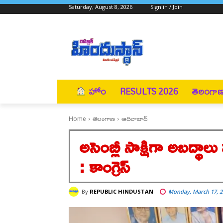
Saturday, August 8, 2026
Sign in / Join
హోం
RESULTS 2026
తెలంగా
Home
తెలంగాణ
ఆదిలాబాద్
అసెంబ్లీ సాక్షిగా అబద్ధాల
: కాంగ్రెస్
By
REPUBLIC HINDUSTAN
Monday, March 17, 2