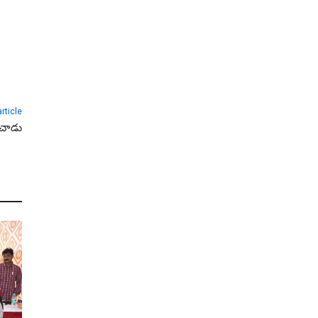
rticle
ంచాడు