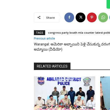
Share
TAGS
congress party boath mla counter latest poli
Previous article
Warangal: అమెరికా అబ్బాయిని పెళ్లి చేసుకున్న వరంగ
అమ్మాయి (వీడియో)
RELATED ARTICLES