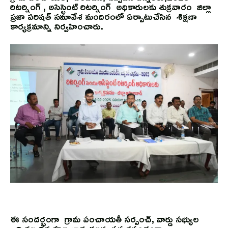
రిటర్నింగ్ , అసిస్టెంట్ రిటర్నింగ్ అధికారులకు శుక్రవారం జిల్లా
ప్రజా పరిషత్ సమావేశ మందిరంలో ఏర్పాటుచేసిన శిక్షణా
కార్యక్రమాన్ని నిర్వహించారు.
ఈ సందర్భంగా గ్రామ పంచాయతీ సర్పంచ్, వార్డు సభ్యుల