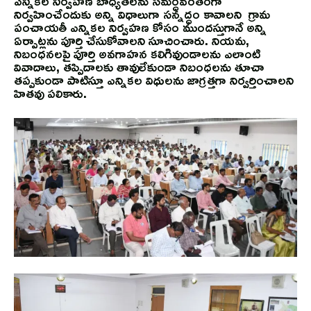
ఎన్నికల నిర్వహణ బాధ్యతలను సమర్ధవంతంగా
నిర్వహించేందుకు అన్ని విధాలుగా సన్నద్ధం కావాలని గ్రామ
పంచాయతీ ఎన్నికల నిర్వహణ కోసం ముందస్తుగానే అన్ని
ఏర్పాట్లను పూర్తి చేసుకోవాలని సూచించారు. నియమ,
నిబంధనలపై పూర్తి అవగాహన కలిగివుండాలను ఎలాంటి
వివాదాలు, తప్పిదాలకు తావులేకుండా నిబంధలను తూచా
తప్పకుండా పాటిస్తూ ఎన్నికల విధులను జాగ్రత్తగా నిర్వర్తించాలని
హితవు పలికారు.