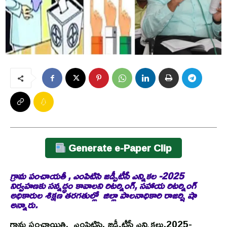
Generate e-Paper Clip
గ్రామ పంచాయతీ , ఎంపిటిసి జడ్పీటీసీ ఎన్నికల -2025
నిర్వహణకు సన్నద్ధం కావాలని రిటర్నింగ్, సహాయ రిటర్నింగ్
అధికారుల శిక్షణ తరగతుల్లో జిల్లా పాలనాధికారి రాజర్షి షా
అన్నారు.
గ్రామ పంచాయితి, ఎంపిటిసి, జడ్పీటీసీ ఎన్నికలు,2025-