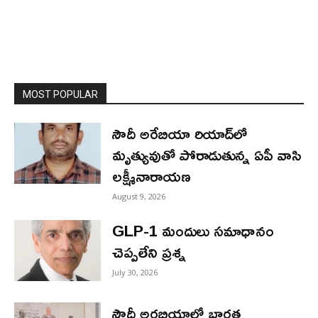
MOST POPULAR
సౌదీ అరేబియా రియాద్‌లో
మృత్యువుతో పోరాడుతున్న ఏపీ వాసి
లక్ష్మీనారాయణ
August 9, 2026
GLP-1 మందులు సమాధానం
చెప్పలేని ప్రశ్న
July 30, 2026
సౌదీ అరబియాలో భారత