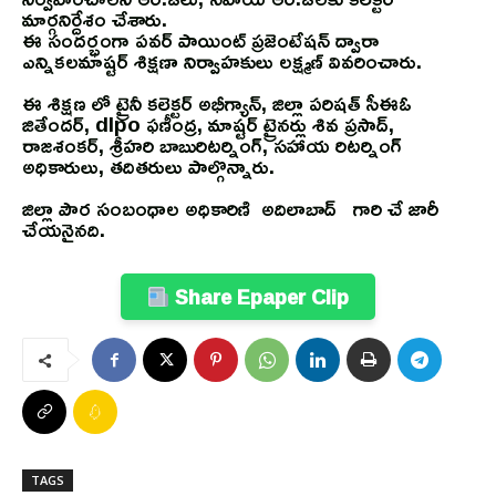
మార్గనిర్దేశం చేశారు.
ఈ సందర్భంగా పవర్ పాయింట్ ప్రజెంటేషన్ ద్వారా
ఎన్నికలమాష్టర్ శిక్షణా నిర్వాహకులు లక్ష్మణ్ వివరించారు.
ఈ శిక్షణ లో ట్రైనీ కలెక్టర్ అభీగ్యాన్, జిల్లా పరిషత్ సీఈఓ
జితేందర్, dlpo ఫణీంద్ర, మాష్టర్ ట్రైనర్లు శివ ప్రసాద్,
రాజశంకర్, శ్రీహరి బాబురిటర్నింగ్, సహాయ రిటర్నింగ్
అధికారులు, తదితరులు పాల్గొన్నారు.
జిల్లా పౌర సంబంధాల అధికారిణి అదిలాబాద్ గారి చే జారీ
చేయనైనది.
Share Epaper Clip
TAGS