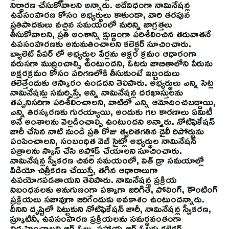
నిర్ధారణ చేసుకోవాలని అన్నారు. అదేవిధంగా నామినేషన్ల
ఉపసంహరణ కోసం అభ్యర్థులు కాకుండా, వారి తరపున
ప్రతిపాదకులు వచ్చిన సమయంలో మరిన్ని జాగ్రత్తలు
తీసుకోవాలని, ప్రతి అంశాన్ని క్షుణ్ణంగా పరిశీలించిన తరువాతనే
ఉపసంహరణకు అనుమతించాలని కలెక్టర్ సూచించారు.
బ్యాలెట్ పేపర్ లో అభ్యర్థుల పేర్లను అక్షర క్రమం ఆధారంగా
వరుసగా ముద్రించాల్సి ఉంటుందని, ఓటరు జాబితాలోని పేరును
అక్షరక్రమం కోసం పరిగణలోకి తీసుకుంటే ఇబ్బందులు
తలెత్తేందుకు ఆస్కారం ఉండదని తెలిపారు. అభ్యర్థులు ఎన్ని సెట్ల
నామినేషన్లు సమర్పిస్తే, అన్ని నామినేషన్ల దరఖాస్తులను
తప్పనిసరిగా పరిశీలించాలని, వాటిలో ఎన్ని ఆమోదించబడ్డాయి,
ఎన్ని తిరస్కరణకు గురయ్యాయి, అందుకు గల కారణాలు ఏమిటీ
అనే అంశాలను వెల్లడించాల్సి ఉంటుందని అన్నారు. నోటిఫికేషన్
జారీ చేసిన నాటి నుండి ప్రతి రోజు త్వరితగతిన డైలీ రిపోర్టును
పంపించాలని, సంబంధిత వెబ్ సైట్లో అభ్యర్థుల నామినేషన్
పత్రాలను స్కాన్ చేసి అప్లోడ్ చేయాలని సూచించారు.
నామినేషన్ల స్వీకరణ చివరి సమయంలో, విత్ డ్రా సమయాల్లో
వీడియో చిత్రీకరణ చేయిస్తే, తగిన ఆధారాలుగా
ఉపయోగపడతాయని తెలిపారు. నామినేషన్ల ప్రక్రియ
నిబంధనలకు అనుగుణంగా పక్కాగా జరిగితే, పోలింగ్, కౌంటింగ్
ప్రక్రియలు సజావుగా జరిగేందుకు అవకాశం ఉంటుందన్నారు.
దీనిని దృష్టిలో పెట్టుకుని నోటిఫికేషన్ జారీ, నామినేషన్ల స్వీకరణ,
స్క్రూటినీ, ఉపసంహరణ ప్రక్రియలను సమర్ధవంతంగా
నిర్వహించాలని ఆర్.ఓలు, సహాయ ఆర్.ఓలకు కలెక్టర్