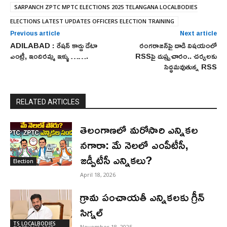
SARPANCH ZPTC MPTC ELECTIONS 2025 TELANGANA LOCALBODIES
ELECTIONS LATEST UPDATES OFFICERS ELECTION TRAINING
Previous article
Next article
ADILABAD : రేషన్ కార్డు డేటా
రంగరాజన్‌‌పై దాడి విషయంలో
ఎంట్రీ, ఇందిరమ్మ ఇళ్ళు …….
RSSపై దుష్ప్రచారం.. చర్యలకు
సిద్ధమవుతున్న RSS
RELATED ARTICLES
తెలంగాణలో మరోసారి ఎన్నికల
నగారా: మే నెలలో ఎంపీటీసీ,
జడ్పీటీసీ ఎన్నికలు?
Election
April 18, 2026
గ్రామ పంచాయతీ ఎన్నికలకు గ్రీన్
సిగ్నల్
TS LOCALBODIES
November 18, 2025