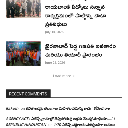
రాయబారికి వీడ్కోలు సన్మాన
కార్యక్రమంలో పాల్గొన్న సాటా
ప్రతినిధులు
July 18, 2026
ఖైరతాబాద్ పెద్ద గణపతి అవతారం
మరియు తయారీ ప్రారంభం
June 26, 2026
Load more
RECENT COMMENTS
Rakesh
కవిత అరెస్టు తెలంగాణ మహిళల సమస్య కాదు : కోదండ రాం
on
AGENCY ACT : ఏజెన్సీ గ్రామాల్లో రెచ్చిపోతున్న అక్రమ వెంచర్ల మాఫియా….! |
REPUBLIC HINDUSTAN
1/70 ఏజెన్సీ చట్టాలను పకడ్బందిగా అమలు
on