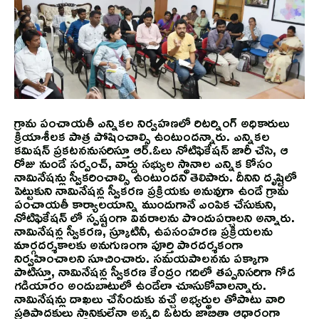
గ్రామ పంచాయతీ ఎన్నికల నిర్వహణలో రిటర్నింగ్ అధికారులు
క్రియాశీలక పాత్ర పోషించాల్సి ఉంటుందన్నారు. ఎన్నికల
కమిషన్ ప్రకటననుసరిస్తూ ఆర్.ఓలు నోటిఫికేషన్ జారీ చేసి, ఆ
రోజు నుండే సర్పంచ్, వార్డు సభ్యుల స్థానాల ఎన్నిక కోసం
నామినేషన్లు స్వీకరించాల్సి ఉంటుందని తెలిపారు. దీనిని దృష్టిలో
పెట్టుకుని నామినేషన్ల స్వీకరణ ప్రక్రియకు అనువుగా ఉండే గ్రామ
పంచాయతీ కార్యాలయాన్ని ముందుగానే ఎంపిక చేసుకుని,
నోటిఫికేషన్ లో స్పష్టంగా వివరాలను పొందుపర్చాలని అన్నారు.
నామినేషన్ల స్వీకరణ, స్క్రూటినీ, ఉపసంహరణ ప్రక్రియలను
మార్గదర్శకాలకు అనుగుణంగా పూర్తి పారదర్శకంగా
నిర్వహించాలని సూచించారు. సమయపాలనను పక్కాగా
పాటిస్తూ, నామినేషన్ల స్వీకరణ కేంద్రం గదిలో తప్పనిసరిగా గోడ
గడియారం అందుబాటులో ఉండేలా చూసుకోవాలన్నారు.
నామినేషన్లు దాఖలు చేసేందుకు వచ్చే అభ్యర్థుల తోపాటు వారి
ప్రతిపాదకులు స్థానికులేనా అన్నది ఓటరు జాబితా ఆధారంగా