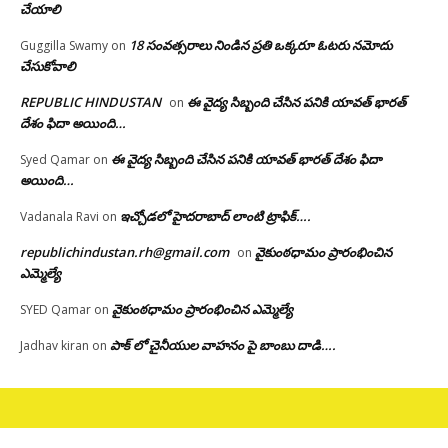
చేయాలి
18 సంవత్సరాలు నిండిన ప్రతి ఒక్కరూ ఓటరు నమోదు
Guggilla Swamy
on
చేసుకోవాలి
REPUBLIC HINDUSTAN
ఈ వైద్య సిబ్బంది చేసిన పనికి యావత్ భారత్
on
దేశం ఫిదా అయింది…
ఈ వైద్య సిబ్బంది చేసిన పనికి యావత్ భారత్ దేశం ఫిదా
Syed Qamar
on
అయింది…
ఇచ్చోడలో హైదరాబాద్ లాంటి ట్రాఫిక్….
Vadanala Ravi
on
republichindustan.rh@gmail.com
వైకుంఠధామం ప్రారంభించిన
on
ఎమ్మెల్యే
వైకుంఠధామం ప్రారంభించిన ఎమ్మెల్యే
SYED Qamar
on
పాక్ లో చైనీయుల వాహనం పై బాంబు దాడి….
Jadhav kiran
on