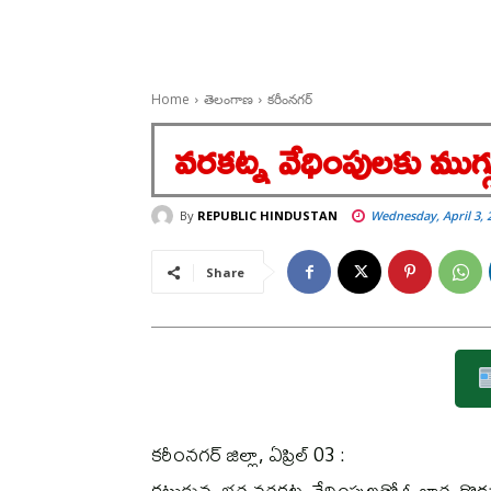
Home
తెలంగాణ
కరీంనగర్
వరకట్న వేధింపులకు ముగ్గ
By
REPUBLIC HINDUSTAN
Wednesday, April 3, 
Share
కరీంనగర్ జిల్లా, ఏప్రిల్ 03 :
కట్టుకున్న భర్త వరకట్న వేధింపులతో ఓ భార్య కొడ