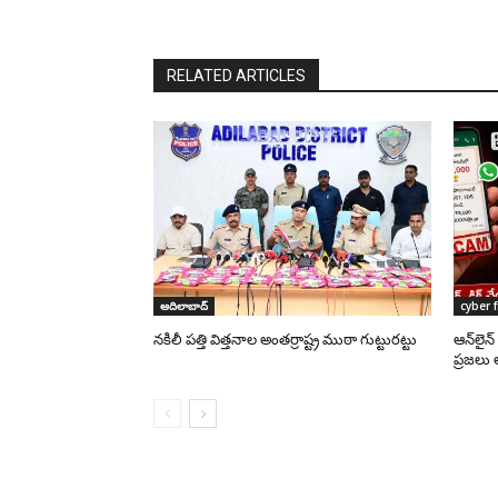
RELATED ARTICLES
ఆదిలాబాద్
cyber 
నకిలీ పత్తి విత్తనాల అంతర్రాష్ట్ర ముఠా గుట్టురట్టు
ఆన్‌లైన
ప్రజలు 