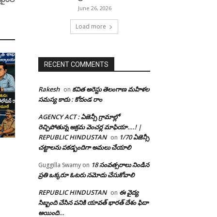
June 26, 2026
Load more
RECENT COMMENTS
Rakesh
కవిత అరెస్టు తెలంగాణ మహిళల
on
సమస్య కాదు : కోదండ రాం
AGENCY ACT : ఏజెన్సీ గ్రామాల్లో
రెచ్చిపోతున్న అక్రమ వెంచర్ల మాఫియా….! |
REPUBLIC HINDUSTAN
1/70 ఏజెన్సీ
on
చట్టాలను పకడ్బందిగా అమలు చేయాలి
18 సంవత్సరాలు నిండిన
Guggilla Swamy
on
ప్రతి ఒక్కరూ ఓటరు నమోదు చేసుకోవాలి
REPUBLIC HINDUSTAN
ఈ వైద్య
on
సిబ్బంది చేసిన పనికి యావత్ భారత్ దేశం ఫిదా
అయింది…