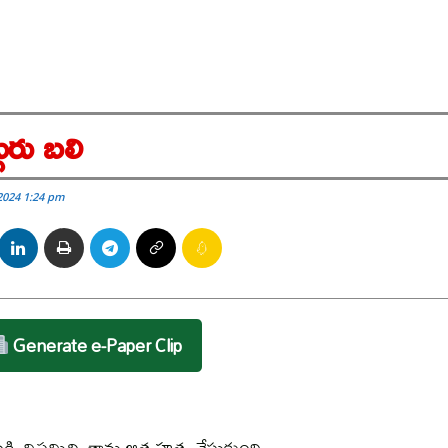
ురు బలి
2024 1:24 pm
Generate e-Paper Clip
ుక్కి విషమిచ్చి తాను ఆత్మహత్య చేసుకుంది..