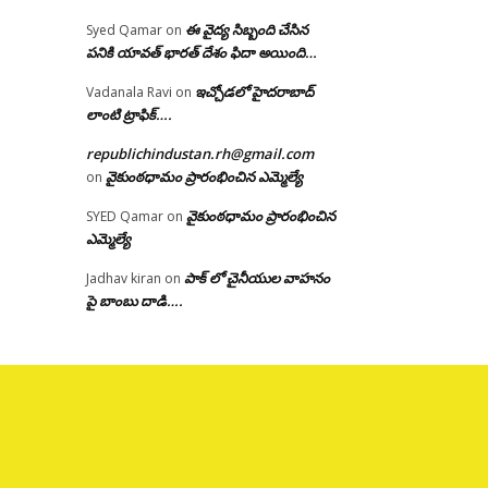
ఈ వైద్య సిబ్బంది చేసిన
Syed Qamar
on
పనికి యావత్ భారత్ దేశం ఫిదా అయింది…
ఇచ్చోడలో హైదరాబాద్
Vadanala Ravi
on
లాంటి ట్రాఫిక్….
republichindustan.rh@gmail.com
వైకుంఠధామం ప్రారంభించిన ఎమ్మెల్యే
on
వైకుంఠధామం ప్రారంభించిన
SYED Qamar
on
ఎమ్మెల్యే
పాక్ లో చైనీయుల వాహనం
Jadhav kiran
on
పై బాంబు దాడి….