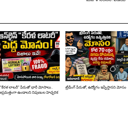
fraud
ఆదిలాబాద్
్ “కేరళ లాటరీ” పేరుతో భారీ మోసాలు..
ట్రేడింగ్ పేరుతో, ఉద్యోగం ఇప్పిస్తానని మోసం
అప్రమత్తంగా ఉండాలని నిపుణుల హెచ్చరిక