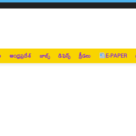
ణ
ఆంధ్రప్రదేశ్
జాబ్స్
డిఫెన్స్
క్రీడలు
E-PAPER