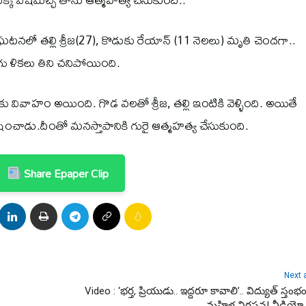
టనలో తల్లి శ్రీజ(27), కొడుకు రేయాన్ (11 నెలలు) మృతి చెందగా..
షగు ళికలు తిని చనిపోయింది.
జకు వివాహం అయింది. గొడ వలతో శ్రీజ, తల్లి ఇంటికి వెళ్ళింది. అయితే
దూషించాడు.దీంతో మనస్తాపానికి గురై ఆత్మహత్య చేసుకుంది.
Share Epaper Clip
Next a
Video : ‘భర్త, ప్రియుడు.. ఇద్దరూ కావాలి’.. విద్యుత్‌ స్తంభం
మహిళ నిరసన! వీడియో 