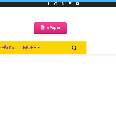
ePaper
జాతీయం
MORE