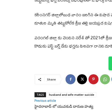
కరీంనగర్ జిల్లాలోబుధ వారం జరిగిన ఈ విషాద ఘ
కూతురి మృతి తట్టుకోలేక శ్రీజ తల్లి జయప్రద వి
వరంగల్ జిల్లా కు చెందిన నరేశ్ తో 2021లో శ్రీ
కొడుకు ఫస్ట్ బర్త్ డేకు భర్తను పిలవగా రానని 
Share
TAGS
husband and wife matter suicide
Previous article
హైదరాబాద్ లో యువకుడి దారుణ హత్య