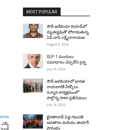
MOST POPULAR
సౌదీ అరేబియా రియాద్‌లో
మృత్యువుతో పోరాడుతున్న
ఏపీ వాసి లక్ష్మీనారాయణ
August 9, 2026
GLP-1 మందులు
సమాధానం చెప్పలేని ప్రశ్న
July 30, 2026
సౌదీ అరబియాలో భారత
రాయబారికి వీడ్కోలు
సన్మాన కార్యక్రమంలో
పాల్గొన్న సాటా ప్రతినిధులు
July 18, 2026
ఖైరతాబాద్ పెద్ద గణపతి
rticle
అవతారం మరియు తయారీ
 ఎక్కి
ప్రారంభం
వైరల్