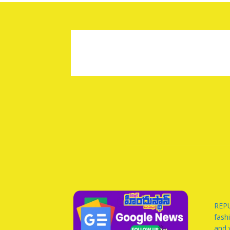
REPU
fash
and 