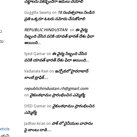
చట్టాలను పకడ్బందిగా అమలు చేయాలి
18 సంవత్సరాలు నిండిన
Guggilla Swamy
on
ప్రతి ఒక్కరూ ఓటరు నమోదు చేసుకోవాలి
దు
REPUBLIC HINDUSTAN
ఈ వైద్య
on
సిబ్బంది చేసిన పనికి యావత్ భారత్ దేశం ఫిదా
లు
అయింది…
ఈ వైద్య సిబ్బంది చేసిన
Syed Qamar
on
పనికి యావత్ భారత్ దేశం ఫిదా అయింది…
ఇచ్చోడలో హైదరాబాద్
Vadanala Ravi
on
లాంటి ట్రాఫిక్….
republichindustan.rh@gmail.com
వైకుంఠధామం ప్రారంభించిన ఎమ్మెల్యే
on
వైకుంఠధామం ప్రారంభించిన
SYED Qamar
on
ఎమ్మెల్యే
పాక్ లో చైనీయుల వాహనం
Jadhav kiran
on
పై బాంబు దాడి….
rticle
సుకుని