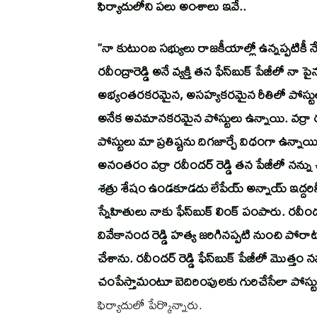
ఫిర్యాదులోని పలు అంశాలు ఇవే..
”నా కుటుంబ సభ్యులు రాజకీయాల్లో ఉన్నప్పటికీ నేన
రవీంద్రారెడ్డి అనే వ్యక్తి తన ఫేస్‌బుక్ పేజీలో 
అభ్యంతరకరమైన, అసహ్యకరమైన రీతిలో పోస్టులు ఉంట
అనేక అవమానకరమైన పోస్టులు ఉన్నాయి. వర్రా రవీంద్ర 
పోస్టులు మా ప్రతిష్టను దిగజార్చే విధంగా ఉన్
అనంతరం వర్రా రవీందర్ రెడ్డి తన పేజీలో నన్ను చం
శత్రు శేషం ఉండకూడదు లేపేయ్ అన్నాయ్ ఇద్దరినీ ఈ 
స్నేహితులు నాకు ఫేస్‌బుక్ లింక్ పంపారు. రవీందర
వివేకానంద రెడ్డి హత్య జరిగినప్పటి నుంచి పోరాట
చేశాను. రవీందర్ రెడ్డి ఫేస్‌బుక్ పేజీలో మొత్త
చంపేస్తామంటూ బెదిరింపులకు గురిచేసేలా పోస్టుల
ఫిర్యాదులో పేర్కొన్నారు.