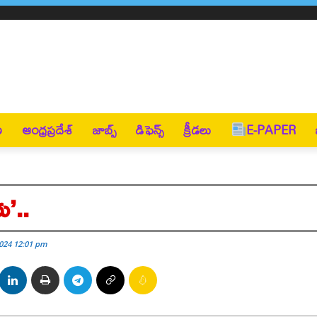
ణ
ఆంధ్రప్రదేశ్
జాబ్స్
డిఫెన్స్
క్రీడలు
E-PAPER
ు’..
2024 12:01 pm