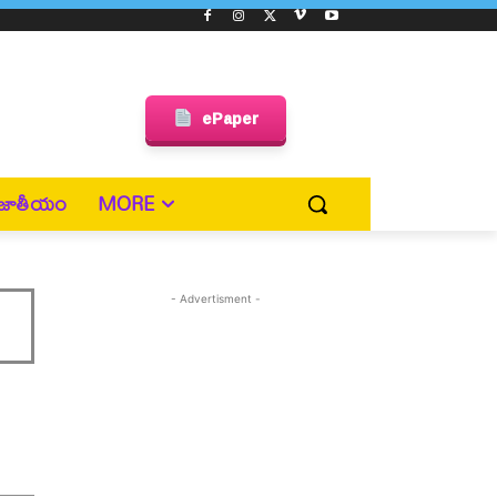
ePaper
జాతీయం
MORE
- Advertisment -