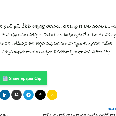
ని సైబర్ క్రైమ్ డీసీపీ శిల్పవల్లి తెలిపారు. తనకు ప్రాణ హాని ఉందని ఫిర్యా
లో చంపుతామని పోస్టులు పెడుతున్నారని ఫిర్యాదు చేశారన్నారు. పోస్టు
రారని.. లేపేస్తాం అని అర్థం వచ్చే విధంగా పోస్టులు ఉన్నాయని సునీత
 ఎక్కువ అవుతున్నాయని చర్యలు తీసుకోవాల్సిందిగా సునీత కోరినట్లు
Share Epaper Clip
Next a
్మరణం
పోలీసులు ఫోన్ లాక్కున్నారని ఒంటిపై పెట్రోల్ పో