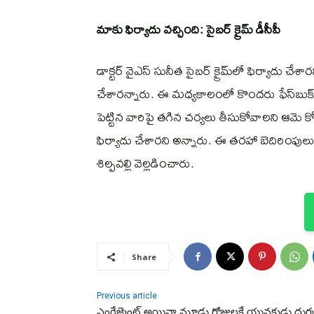
మాకు ఫిర్యాదు వచ్చింది: సైబర్ క్రైమ్ డీసీపీ
డాక్టర్ వైఎస్ సునీత సైబర్ క్రైమ్‌లో ఫిర్యాదు చేశార
చేశారన్నారు. ఈ మధ్యకాలంలో కొందరు ఫేస్‌బుక్‌
పెట్టిన వారిపై తగిన చర్యలు తీసుకోవాలని ఆమె కో
ఫిర్యాదు చేశారని అన్నారు. ఈ తరహా బెదిరింపులు
శిల్పవల్లి వెల్లడించారు.
Share
Previous article
ఎంగేజ్మెంట్ అయినా మూడు రోజులకే యువకుడు దుర