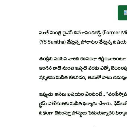
మాజీ మంత్రి వైఎస్ వివేకానందరెడ్డి (Former
(YS Sunitha) చేస్తున్న పోరాటం చేస్తున్న విషయ
తండ్రిని చంపిన వారిని కఠినంగా శిక్షించాలంటూ హై
జరిగిన నాటి నుంచి ఇప్పటి వరకు ఎన్నో బెదిరింప
షర్మిలను సునీత కలవడం, ఆమెతో పాటు ఇడుపు
ఇప్పుడు అసలు విషయం ఏంటంటే.. ”చంపేస్తామ
క్రైమ్ పోలీసులకు సునీత ఫిర్యాదు చేశారు. ఫేస్‌
విధంగా బెదిరిస్తూ పోస్టులు పెడుతున్నారని ఫిర్యాద