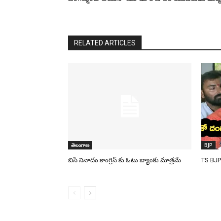
RELATED ARTICLES
తెలంగాణ
BJP
బిసి నినాదం కాంగ్రెస్ కు ఓటు బ్యాంకు మాత్రమే
TS BJP 