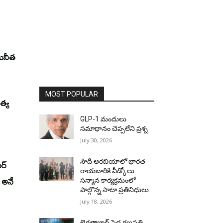
సునీత
MOST POPULAR
త్య
GLP-1 మందులు
సమాధానం చెప్పలేని ప్రశ్న
July 30, 2026
ర్
సౌదీ అరబియాలో భారత
రాయబారికి వీడ్కోలు
 అనే
సన్మాన కార్యక్రమంలో
పాల్గొన్న సాటా ప్రతినిధులు
July 18, 2026
ఖైరతాబాద్ పెద్ద గణపతి