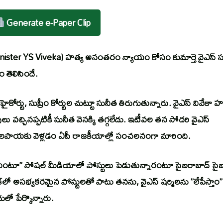
Generate e-Paper Clip
 Minister YS Viveka) హత్య అనంతరం న్యాయం కోసం కుమార్తె వైఎస్ 
ం తెలిసిందే.
కోర్టు, సుప్రీం కోర్టుల చుట్టూ సునీత తిరుగుతున్నారు. వైఎస్ వివేకా హ
ులు వచ్చినప్పటికీ సునీత వెనక్కి తగ్గలేదు. ఇటీవల తన సోదరి వైఎస్
లపాయకు వెళ్లడం ఏపీ రాజకీయాల్లో సంచలనంగా మారింది.
ంటూ” సోషల్ మీడియాలో పోస్టులు పెడుతున్నారంటూ సైబరాబాద్ సైబ
బుక్‌లో అసభ్యకరమైన పోస్టులతో పాటు తనను, వైఎస్ షర్మిలను ”లేపేస్తాం”
ులో పేర్కొన్నారు.