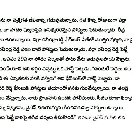
ు నా వ్యక్తిగత జీవితాన్ని గడుపుతున్నాను. గత కొన్ని రోజులుగా వర్రా
నా పైన, నా సోదరి షర్మిలపైన అసభ్యకరమైన పోస్టులు పెడుతున్నాడు. తీవ్ర
ున్నాయి. వర్రా రవీంద్రారెడ్డి ఫేస్‌బుక్ పేజీలో మొత్తం షర్మిల, నాప
రెడ్డి పరిధి దాటి పోస్టులు పెడుతున్నాడు. వర్రా రవీంద్ర రెడ్డి పెట్టే
నాయి. జనవరి 29న నా సోదరి షర్మిలతో పాటు నేను ఇడుపులపాయ వెళ్లాను.
పేయాలి అని అర్థం వచ్చేట్టు ఒక పోస్ట్ పెట్టాడు. ”అందుకే పెద్దలు అన్
ఎన్నికలకు పనికి వస్తారు” అని ఫేస్‌బుక్‌లో పోస్ట్ పెట్టాడు. నా
్ రెడ్డి ఫేస్‌బుక్‌ పోస్టులు భయాందోళనకు గురిచేస్తున్నాయి. నా తండ్రి
ం చేస్తున్నాను. నాకు ప్రాణహాని ఉందని పోలీసులకు, సీబీఐ కూడా ఫిర్యా
ం నన్ను షర్మిలను, వైఎస్ విజయమ్మను కించపరుస్తూ పోస్టులు ఉన్నాయి.
ు పెట్టే వారిపై తగిన చర్యలు తీసుకోండి”
అంటూ వైఎస్ సునీత తన