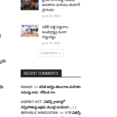
అవతారం మరియు తయారీ
ప్రారంభం
June 26, 2026
నకిలీ పత్తి విత్తనాల
అంతర్రాష్ట్ర ముఠా
ై
గుట్టురట్టు
June 15, 2026
Load more
నారు
RECENT COMMENTS
దు
Rakesh
కవిత అరెస్టు తెలంగాణ మహిళల
on
సమస్య కాదు : కోదండ రాం
AGENCY ACT : ఏజెన్సీ గ్రామాల్లో
రెచ్చిపోతున్న అక్రమ వెంచర్ల మాఫియా….! |
REPUBLIC HINDUSTAN
1/70 ఏజెన్సీ
on