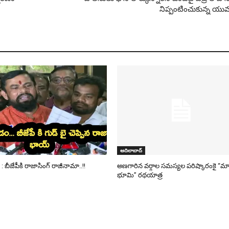
నిప్పంటించుకున్న యు
ఆదిలాబాద్
: బీజేపీకి రాజాసింగ్‌ రాజీనామా..!!
అణగారిన వర్గాల సమస్యల పరిష్కారంకై “మ
భూమి” రథయాత్ర