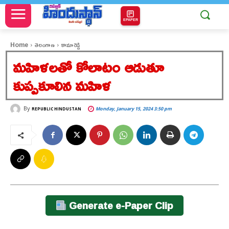
EPAPER
Home
తెలంగాణ
కామారెడ్డి
మహిళలతో కోలాటం ఆడుతూ
కుప్పకూలిన మహిళ
By
Monday, January 15, 2024 3:50 pm
REPUBLIC HINDUSTAN
Generate e-Paper Clip