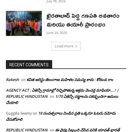
July 18, 2026
ఖైరతాబాద్ పెద్ద గణపతి అవతారం
మరియు తయారీ ప్రారంభం
June 26, 2026
Load more
RECENT COMMENTS
Rakesh
కవిత అరెస్టు తెలంగాణ మహిళల సమస్య కాదు : కోదండ రాం
on
AGENCY ACT : ఏజెన్సీ గ్రామాల్లో రెచ్చిపోతున్న అక్రమ వెంచర్ల మాఫియా….! |
REPUBLIC HINDUSTAN
1/70 ఏజెన్సీ చట్టాలను పకడ్బందిగా అమలు
on
చేయాలి
18 సంవత్సరాలు నిండిన ప్రతి ఒక్కరూ ఓటరు నమోదు
Guggilla Swamy
on
చేసుకోవాలి
REPUBLIC HINDUSTAN
ఈ వైద్య సిబ్బంది చేసిన పనికి యావత్ భారత్
on