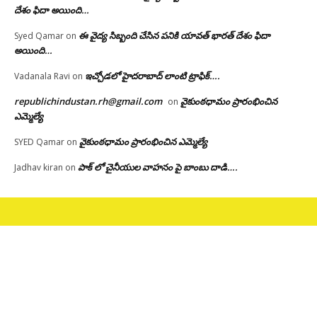
దేశం ఫిదా అయింది…
ఈ వైద్య సిబ్బంది చేసిన పనికి యావత్ భారత్ దేశం ఫిదా
Syed Qamar
on
అయింది…
ఇచ్చోడలో హైదరాబాద్ లాంటి ట్రాఫిక్….
Vadanala Ravi
on
republichindustan.rh@gmail.com
వైకుంఠధామం ప్రారంభించిన
on
ఎమ్మెల్యే
వైకుంఠధామం ప్రారంభించిన ఎమ్మెల్యే
SYED Qamar
on
పాక్ లో చైనీయుల వాహనం పై బాంబు దాడి….
Jadhav kiran
on