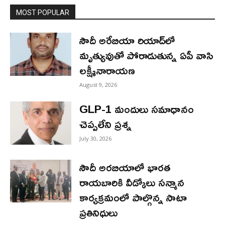
MOST POPULAR
సౌదీ అరేబియా రియాద్‌లో
మృత్యువుతో పోరాడుతున్న ఏపీ వాసి
లక్ష్మీనారాయణ
August 9, 2026
GLP-1 మందులు సమాధానం
చెప్పలేని ప్రశ్న
July 30, 2026
సౌదీ అరబియాలో భారత
రాయబారికి వీడ్కోలు సన్మాన
కార్యక్రమంలో పాల్గొన్న సాటా
ప్రతినిధులు