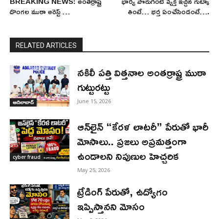
BREAKING NEWS: అంతర్రాష్ట్ర
భార్య పొరుగింటి వ్యక్తి ఇచ్చిన గుట్కా
దొంగల ముఠా అరెస్ట్ …
తింటే… భర్త ఏంచేసిండంటే….
RELATED ARTICLES
నకిలీ పత్తి విత్తనాల అంతర్రాష్ట్ర ముఠా
గుట్టురట్టు
June 15, 2026
ఆదిలాబాద్
ఆన్‌లైన్ “కేరళ లాటరీ” పేరుతో భారీ
మోసాలు.. ప్రజలు అప్రమత్తంగా
ఉండాలని నిపుణుల హెచ్చరిక
cyber fraud
May 25, 2026
ట్రేడింగ్ పేరుతో, ఉద్యోగం
ఇప్పిస్తానని మోసం