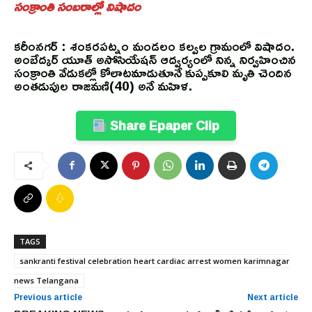
సంక్రాంతి సంబరాల్లో విషాదం
కరీంనగర్ : శంకరపట్నం మండలం కల్వల గ్రామంలో విషాదం.
అంబేద్కర్ యూత్ అసోసియేషన్ ఆద్వర్యంలో నిన్న నిర్వహించిన
సంక్రాంతి వేడుకల్లో కోలాటమాడుతూనే కుప్పకూలి మృతి చెందిన
అంతడుపుల రాజమణి(40) అనే మహిళ.
Share Epaper Clip
TAGS
sankranti festival celebration heart cardiac arrest women karimnagar
news Telangana
Previous article
Next article