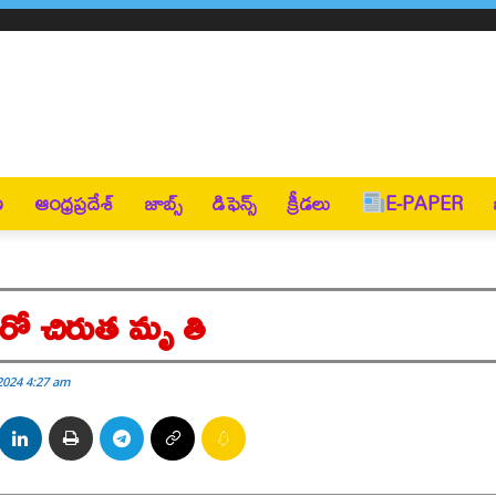
ణ
ఆంధ్రప్రదేశ్
జాబ్స్
డిఫెన్స్
క్రీడలు
E-PAPER
రో చిరుత మృ తి
2024 4:27 am