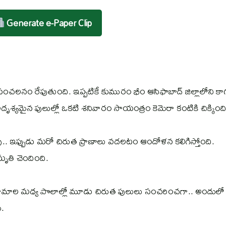
Generate e-Paper Clip
ం రేపుతుంది. ఇప్పటికే కుమురం భీం ఆసిఫాబాద్ జిల్లాలోని కా
అదృశ్యమైన పులుల్లో ఒకటి శనివారం సాయంత్రం కెమెరా కంటికి చిక్కింది
ోపు.. ఇప్పుడు మరో చిరుత ప్రాణాలు వదలటం ఆందోళన కలిగిస్తోంది.
ృతి చెందింది.
 గ్రామాల మధ్య పొలాల్లో మూడు చిరుత పులులు సంచరించగా.. అందులో
.