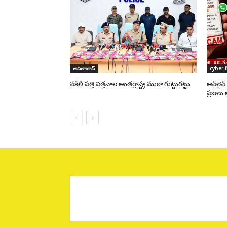
ఆదిలాబాద్
cyber 
నకిలీ పత్తి విత్తనాల అంతర్రాష్ట్ర ముఠా గుట్టురట్టు
ఆన్‌లైన
ప్రజలు 