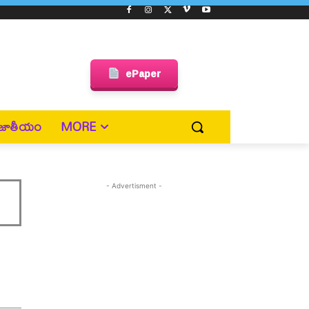
ePaper
జాతీయం
MORE
- Advertisment -