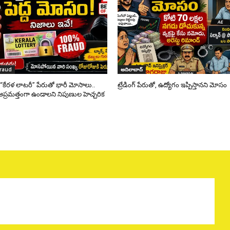
fraud
ఆదిలాబాద్
్ “కేరళ లాటరీ” పేరుతో భారీ మోసాలు..
ట్రేడింగ్ పేరుతో, ఉద్యోగం ఇప్పిస్తానని మోసం
అప్రమత్తంగా ఉండాలని నిపుణుల హెచ్చరిక