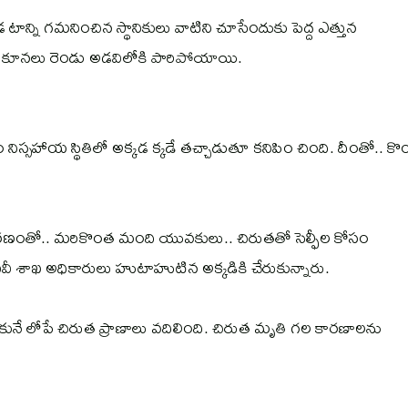
ాన్ని గమనించిన స్థానికులు వాటిని చూసేందుకు పెద్ద ఎత్తున
 కూనలు రెండు అడవిలోకి పారిపోయాయి.
నిస్సహాయ స్థితిలో అక్కడ క్కడే తచ్చాడుతూ కనిపిం చింది. దీంతో.. క
రణంతో.. మరికొంత మంది యువకులు.. చిరుతతో సెల్ఫీల కోసం
 శాఖ అధికారులు హుటాహుటిన అక్కడికి చేరుకున్నారు.
రుకునే లోపే చిరుత ప్రాణాలు వదిలింది. చిరుత మృతి గల కారణాలను