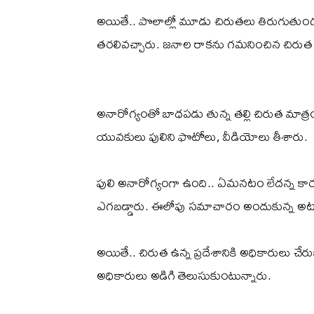
అయితే.. పొలాల్లో మూడు చిరుతలు తిరుగుతుండ ట
తరలివచ్చారు. జనాల రాకను గమనించిన చిరుత
అనారోగ్యంతో బాధపడు తున్న తల్లి చిరుత మాత్రం 
యువకులు పులిని ఫొటోలు, వీడియోలు తీశారు.
పులి అనారోగ్యంగా ఉంది.. ఏమనటం లేదన్న కా
ఎగబడ్డారు. ఈలోపు సమాచారం అందుకున్న అటవీ
అయితే.. చిరుత ఉన్న ప్రదేశానికి అధికారులు చే
అధికారులు అడిగి తెలుసుకుంటున్నారు.