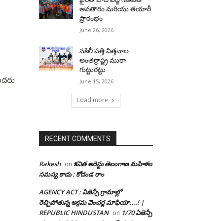
అవతారం మరియు తయారీ
ప్రారంభం
June 26, 2026
నకిలీ పత్తి విత్తనాల
అంతర్రాష్ట్ర ముఠా
గుట్టురట్టు
ొందరు
June 15, 2026
Load more
RECENT COMMENTS
Rakesh
కవిత అరెస్టు తెలంగాణ మహిళల
on
సమస్య కాదు : కోదండ రాం
AGENCY ACT : ఏజెన్సీ గ్రామాల్లో
రెచ్చిపోతున్న అక్రమ వెంచర్ల మాఫియా….! |
REPUBLIC HINDUSTAN
1/70 ఏజెన్సీ
on