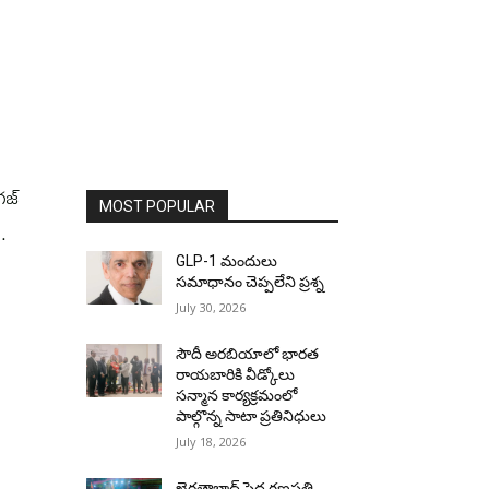
గజ్
MOST POPULAR
.
GLP-1 మందులు
సమాధానం చెప్పలేని ప్రశ్న
July 30, 2026
సౌదీ అరబియాలో భారత
రాయబారికి వీడ్కోలు
సన్మాన కార్యక్రమంలో
పాల్గొన్న సాటా ప్రతినిధులు
July 18, 2026
ఖైరతాబాద్ పెద్ద గణపతి