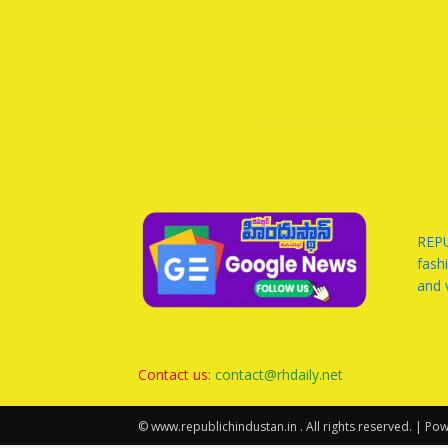
REPU
fash
and 
Contact us:
contact@rhdaily.net
© www.republichindustan.in . All rights reserved. | P