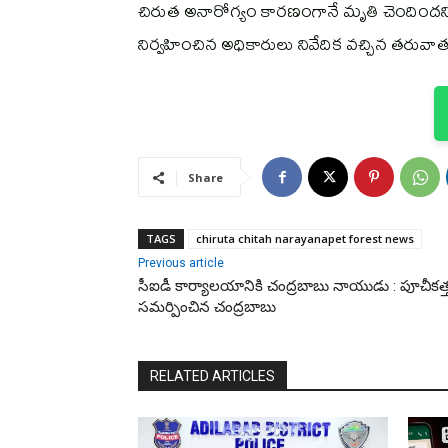
చిరుత అనారోగ్యం కారణంగానే మృతి చెందిందని ప్
నిర్వహించిన అధికారులు నివేదిక వచ్చిన తరువాత ప
Share
TAGS
chiruta chitah narayanapet forest news
Previous article
సీఐడీ కార్యాలయానికి చంద్రబాబు నాయుడు : పూచీకత్
సమర్పించిన చంద్రబాబు
RELATED ARTICLES