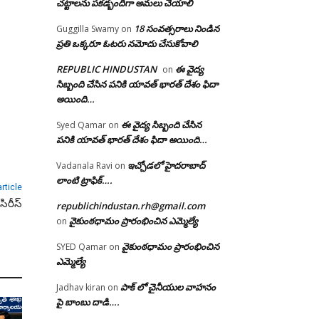
చట్టాలను పకడ్బందిగా అమలు చేయాలి
18 సంవత్సరాలు నిండిన
Guggilla Swamy
on
ప్రతి ఒక్కరూ ఓటరు నమోదు చేసుకోవాలి
REPUBLIC HINDUSTAN
ఈ వైద్య
on
సిబ్బంది చేసిన పనికి యావత్ భారత్ దేశం ఫిదా
అయింది…
ఈ వైద్య సిబ్బంది చేసిన
Syed Qamar
on
పనికి యావత్ భారత్ దేశం ఫిదా అయింది…
ఇచ్చోడలో హైదరాబాద్
Vadanala Ravi
on
లాంటి ట్రాఫిక్….
rticle
సిరీస్
republichindustan.rh@gmail.com
వైకుంఠధామం ప్రారంభించిన ఎమ్మెల్యే
on
వైకుంఠధామం ప్రారంభించిన
SYED Qamar
on
ఎమ్మెల్యే
పాక్ లో చైనీయుల వాహనం
Jadhav kiran
on
పై బాంబు దాడి….