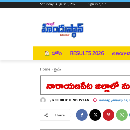
Saturday, August 8, 2026
Sign in / Join
హోం
RESULTS 2026
తెలంగా
Home
క్రైమ్
నారాయణపేట జిల్లాలో మ
By
REPUBLIC HINDUSTAN
Sunday, January 14, 
Share