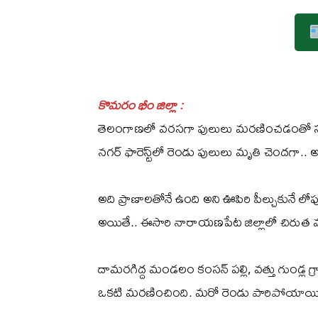
కొమరం భీం జిల్లా :
తెలంగాణలో వరసగా పులులు మరణించడంతో సంచలన
నగర్ ఫారెస్ట్‌లో రెండు పులులు మృతి చెందగా.. 
అది ప్రాణాలతోనే ఉంది అని ఊపిరి పీల్చుకునే ల
అయితే.. ఈసారి నారాయణపేట జిల్లాలో చిరుత మ
దామరగిద్ద మండలం కంసన్ పల్లి, వత్తు గుండ్ల
ఒకటి మరణించింది. మరో రెండు పారిపోయాయి