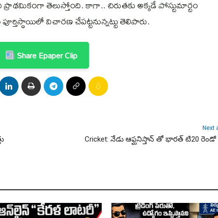
రాథమికంగా తెలుస్తోంది. కాగా.. చిరుతకు అక్కడే పోస్టుమార్టం
ూర్తిస్థాయిలో విచారణ చేపట్టనున్నట్టు తెలిపారు.
Share Epaper Clip
Next a
తు
Cricket: నేడు ఆఫ్ఘనిస్తాన్ తో భారత్ టి20 రెండో 