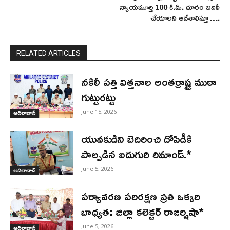
న్యాయమూర్తి 100 కి.మీ. దూరం బదిలీ
చేయాలని ఆదేశాలిస్తూ ….
RELATED ARTICLES
నకిలీ పత్తి విత్తనాల అంతర్రాష్ట్ర ముఠా
గుట్టురట్టు
June 15, 2026
ఆదిలాబాద్
యువకుడిని బెదిరించి దోపిడీకి
పాల్పడిన ఐదుగురి రిమాండ్.*
June 5, 2026
ఆదిలాబాద్
పర్యావరణ పరిరక్షణ ప్రతి ఒక్కరి
బాధ్యత: జిల్లా కలెక్టర్ రాజర్షిషా*
June 5, 2026
ఆదిలాబాద్