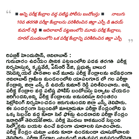
అన్ని పరీక్ష కేంద్రాల వద్ద పటిష్ట పోలీసు బందోబస్తు
నాలుగు
10వ తరగతి పరీక్షా కేంద్రాలను పరిశీలించిన జిల్లా ఎస్పీ డి ఉదయ్
కుమార్ రెడ్డి
ఆదిలాబాద్ పట్టణంలోని మూడు పరీక్ష కేంద్రాలు,
రూరల్ మండలంలోని ఒక పరీక్ష కేంద్రాన్ని పరిశీలించిన జిల్లా ఎస్పీ
రిపబ్లిక్ హిందుస్థాన్, ఆదిలాబాద్ :
గురువారం ఉదయం స్థానిక పట్టణంలోని పదవ తరగతి పరీక్ష
నిర్వహిస్తున్న కృష్ణవేణి, ఎస్ఆర్ డిజి, ప్రభుత్వ బాలుర
రెసిడెన్షియల్ పాఠశాల అనే మూడు పరీక్ష కేంద్రాలను అదేవిధంగా
ఆదిలాబాద్ గ్రామీణ మండలంలోని యాపలగూడ లో గల పరీక్షా
కేంద్రాన్ని జిల్లా ఎస్పీ డి ఉదయ్ కుమార్ రెడ్డి పరిశీలించారు. అన్ని
పరీక్ష కేంద్రాల వద్ద పటిష్ట పోలీస్ బందోబస్తు ఏర్పాటు చేయడం
జరిగిందని,అన్ని పరీక్ష కేంద్రాలను అనుసరిస్తూ నిరంతరం
పెట్రోలింగ్ నిర్వహించడం జరుగుతుందని జిల్లా ఎస్పీ తెలిపారు.
ఈ సందర్భంగా సిబ్బందితో మాట్లాడుతూ పరీక్షా కేంద్రంలోని ఏ
ఒక్క సిబ్బంది వద్ద కూడా సెల్ ఫోన్లు ఉండరాదని పరీక్షా కేంద్రం
ఇన్చార్జితో తెలియజేశారు. పరీక్ష మొదలు కాకముందే సిబ్బంది
సెల్ఫోన్లను బయట ఉంచే విధంగా చూడాలని సూచించారు.
పరీక్ష కేంద్రం చుట్టూ ఎవరు కూడా ఉండకుండా చూసుకోవాలని
తెలిపారు. పరీక్షా కేంద్రాల ఎటువంటి అత్యవసర అవసరంలోనైనా