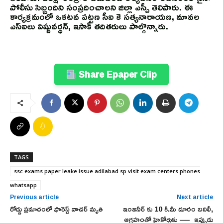
పోలీసు సిబ్బందిని సంప్రదించాలని జిల్లా ఎస్పీ తెలిపారు. ఈ
కార్యక్రమంలో ఒకటవ పట్టణ సీఐ కె సత్యనారాయణ, మావల
ఎస్ఐలు విష్ణువర్ధన్, ఇసాక్ తదితరులు పాల్గొన్నారు.
Share Epaper Clip
TAGS
ssc exams paper leake issue adilabad sp visit exam centers phones
whatsapp
Previous article
Next article
రోడ్డు ప్రమాదంలో ఫారెస్ట్ వాచర్ మృతి
ఇంజనీర్ కు 10 కి.మీ దూరం బదిలీ,
ఆగ్రహంతో హైకోర్టుకు — ఇప్పుడు