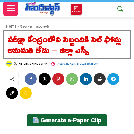
EPAPER
Home
తెలంగాణ
ఆదిలాబాద్
పరీక్షా కేంద్రంలోని సిబ్బందికి సెల్ ఫోన్లు
అనుమతి లేదు – జిల్లా ఎస్పీ
By
Thursday, April 6, 2023 10:35 am
REPUBLIC HINDUSTAN
Generate e-Paper Clip