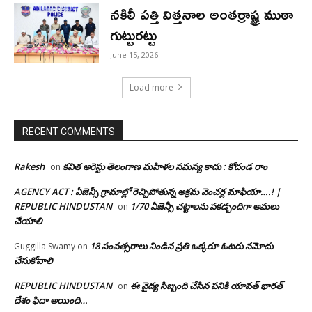
నకిలీ పత్తి విత్తనాల అంతర్రాష్ట్ర ముఠా
గుట్టురట్టు
June 15, 2026
Load more
RECENT COMMENTS
Rakesh
కవిత అరెస్టు తెలంగాణ మహిళల సమస్య కాదు : కోదండ రాం
on
AGENCY ACT : ఏజెన్సీ గ్రామాల్లో రెచ్చిపోతున్న అక్రమ వెంచర్ల మాఫియా….! |
REPUBLIC HINDUSTAN
1/70 ఏజెన్సీ చట్టాలను పకడ్బందిగా అమలు
on
చేయాలి
18 సంవత్సరాలు నిండిన ప్రతి ఒక్కరూ ఓటరు నమోదు
Guggilla Swamy
on
చేసుకోవాలి
REPUBLIC HINDUSTAN
ఈ వైద్య సిబ్బంది చేసిన పనికి యావత్ భారత్
on
దేశం ఫిదా అయింది…