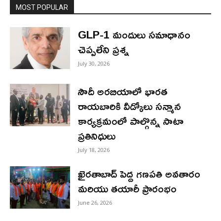
MOST POPULAR
GLP-1 మందులు సమాధానం
చెప్పలేని ప్రశ్న
July 30, 2026
సౌదీ అరబియాలో భారత
రాయబారికి వీడ్కోలు సన్మాన
కార్యక్రమంలో పాల్గొన్న సాటా
ప్రతినిధులు
July 18, 2026
ఖైరతాబాద్ పెద్ద గణపతి అవతారం
మరియు తయారీ ప్రారంభం
June 26, 2026