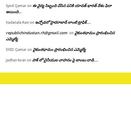
ఈ వైద్య సిబ్బంది చేసిన పనికి యావత్ భారత్ దేశం ఫిదా
Syed Qamar
on
అయింది…
ఇచ్చోడలో హైదరాబాద్ లాంటి ట్రాఫిక్….
Vadanala Ravi
on
republichindustan.rh@gmail.com
వైకుంఠధామం ప్రారంభించిన
on
ఎమ్మెల్యే
వైకుంఠధామం ప్రారంభించిన ఎమ్మెల్యే
SYED Qamar
on
పాక్ లో చైనీయుల వాహనం పై బాంబు దాడి….
Jadhav kiran
on