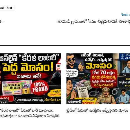
lli dist
Next a
ి…
జామిడి గ్రామంలో సీఎం చిత్రపటానికి పాలాభ
fraud
ఆదిలాబాద్
్ “కేరళ లాటరీ” పేరుతో భారీ మోసాలు..
ట్రేడింగ్ పేరుతో, ఉద్యోగం ఇప్పిస్తానని మోసం
అప్రమత్తంగా ఉండాలని నిపుణుల హెచ్చరిక