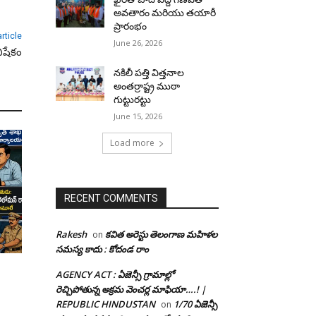
అవతారం మరియు తయారీ
ప్రారంభం
rticle
June 26, 2026
ిషేకం
నకిలీ పత్తి విత్తనాల
అంతర్రాష్ట్ర ముఠా
గుట్టురట్టు
June 15, 2026
Load more
RECENT COMMENTS
Rakesh
కవిత అరెస్టు తెలంగాణ మహిళల
on
సమస్య కాదు : కోదండ రాం
AGENCY ACT : ఏజెన్సీ గ్రామాల్లో
రెచ్చిపోతున్న అక్రమ వెంచర్ల మాఫియా….! |
REPUBLIC HINDUSTAN
1/70 ఏజెన్సీ
on