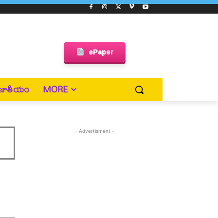
ePaper
జాతీయం
MORE
- Advertisment -