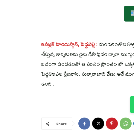
రిపబ్లిక్ హిందుస్థాన్, పెద్దపల్లి :
మండలంలోని కొత్తప
చేస్తున్న కార్మికులను రైలు ఢీకొట్టడం ద్వారా 
విధంగా ఉండడంతో ఆ పరిసర ప్రాంతం లో ఒక్క
పెద్దకలవల శ్రీనివాస్, సుల్తానాబాద్ వేణు అనే ముగ
ఉంది .
Share