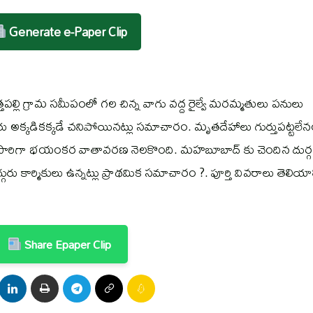
Generate e-Paper Clip
ల్లి గ్రామ సమీపంలో గల చిన్న వాగు వద్ద రైల్వే మరమ్మతులు పనులు
ముగ్గురు అక్కడికక్కడే చనిపోయినట్లు సమాచారం. మృతదేహాలు గుర్తుపట్టల
సారిగా భయంకర వాతావరణ నెలకొంది. మహబూబాద్ కు చెందిన దుర్గ
్గురు కార్మికులు ఉన్నట్లు ప్రాథమిక సమాచారం ?. పూర్తి వివరాలు తెలియాల్
Share Epaper Clip