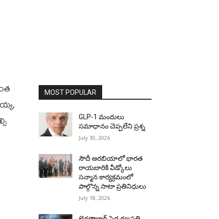
ేనంత
MOST POPULAR
య్య,
సి
GLP-1 మందులు
సమాధానం చెప్పలేని ప్రశ్న
July 30, 2026
సౌదీ అరబియాలో భారత
రాయబారికి వీడ్కోలు
సన్మాన కార్యక్రమంలో
పాల్గొన్న సాటా ప్రతినిధులు
July 18, 2026
ఖైరతాబాద్ పెద్ద గణపతి