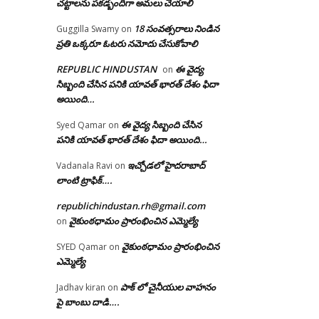
చట్టాలను పకడ్బందిగా అమలు చేయాలి
18 సంవత్సరాలు నిండిన
Guggilla Swamy
on
ప్రతి ఒక్కరూ ఓటరు నమోదు చేసుకోవాలి
REPUBLIC HINDUSTAN
ఈ వైద్య
on
సిబ్బంది చేసిన పనికి యావత్ భారత్ దేశం ఫిదా
అయింది…
ఈ వైద్య సిబ్బంది చేసిన
Syed Qamar
on
పనికి యావత్ భారత్ దేశం ఫిదా అయింది…
ఇచ్చోడలో హైదరాబాద్
Vadanala Ravi
on
లాంటి ట్రాఫిక్….
republichindustan.rh@gmail.com
వైకుంఠధామం ప్రారంభించిన ఎమ్మెల్యే
on
వైకుంఠధామం ప్రారంభించిన
SYED Qamar
on
ఎమ్మెల్యే
పాక్ లో చైనీయుల వాహనం
Jadhav kiran
on
పై బాంబు దాడి….