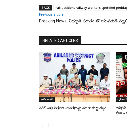
TAGS
rail accident railway workers spotdied peddapa
Previous article
Breaking News: విధ్యుత్ ఘాతం తో యువకుడి మృత
RELATED ARTICLES
ఆదిలాబాద్
cyber 
నకిలీ పత్తి విత్తనాల అంతర్రాష్ట్ర ముఠా గుట్టురట్టు
ఆన్‌లైన
ప్రజలు 