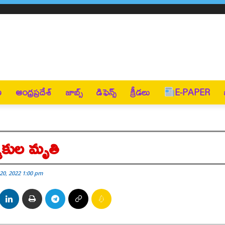
ణ
ఆంధ్రప్రదేశ్
జాబ్స్
డిఫెన్స్
క్రీడలు
E-PAPER
్మికుల మృతి
20, 2022 1:00 pm