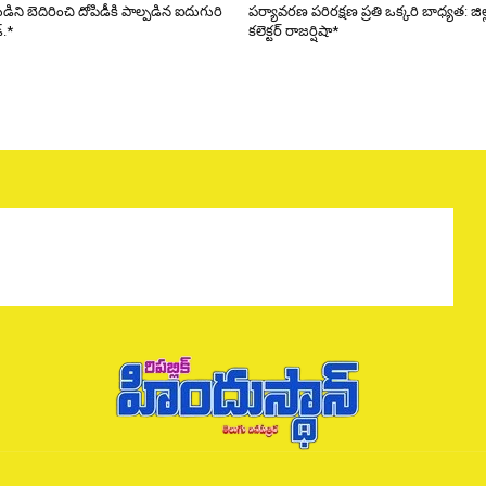
ని బెదిరించి దోపిడీకి పాల్పడిన ఐదుగురి
పర్యావరణ పరిరక్షణ ప్రతి ఒక్కరి బాధ్యత: జిల
్.*
కలెక్టర్ రాజర్షిషా*