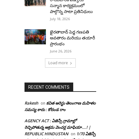
సన్మాన కార్యక్రమంలో
పాల్గొన్న సాటా ప్రతినిధులు
July 18, 2026
ఖైరతాబాద్ పెద్ద గణపతి
అవతారం మరియు తయారీ
ప్రారంభం
June 26, 2026
Load more
RECENT COMMENTS
Rakesh
కవిత అరెస్టు తెలంగాణ మహిళల
on
సమస్య కాదు : కోదండ రాం
AGENCY ACT : ఏజెన్సీ గ్రామాల్లో
రెచ్చిపోతున్న అక్రమ వెంచర్ల మాఫియా….! |
REPUBLIC HINDUSTAN
1/70 ఏజెన్సీ
on