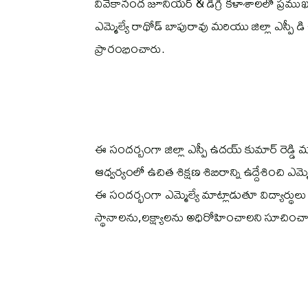
వివేకానంద జూనియర్ & డిగ్రీ కళాశాలలో ప్రముఖ ఫ్
ఎమ్మెల్యే రాథోడ్ బాపురావు మరియు జిల్లా ఎస్పీ డి ఉ
ప్రారంభించారు.
ఈ సందర్బంగా జిల్లా ఎస్పీ ఉదయ్ కుమార్ రెడ్డి 
ఆధ్వర్యంలో ఉచిత శిక్షణ శిబిరాన్ని ఉద్దేశించి ఎమ్మ
ఈ సందర్భంగా ఎమ్మెల్యే మాట్లాడుతూ విద్యార్థుల
స్థానాలను,లక్ష్యాలను అధిరోహించాలని సూచించా