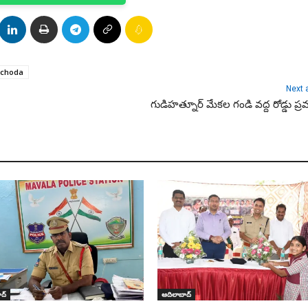
 ichoda
Next a
గుడిహత్నూర్ మేకల గండి వద్ద రోడ్డు ప్
ద్
ఆదిలాబాద్