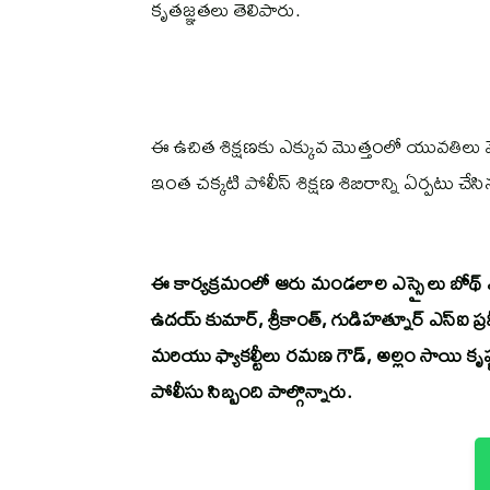
కృతజ్ఞతలు తెలిపారు.
ఈ ఉచిత శిక్షణకు ఎక్కువ మొత్తంలో యువతిలు మొగ్
ఇంత చక్కటి పోలీస్ శిక్షణ శిబిరాన్ని ఏర్పటు చేసి
ఈ కార్యక్రమంలో ఆరు మండలాల ఎస్సై లు బోథ్ ఎ
ఉదయ్ కుమార్, శ్రీకాంత్, గుడిహత్నూర్ ఎస్ఐ ప
మరియు ఫ్యాకల్టీలు రమణ గౌడ్, అల్లం సాయి కృష్ణ, 
పోలీసు సిబ్బంది పాల్గొన్నారు.