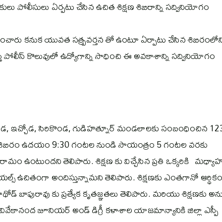
ులు పోలీసులు ఏర్పటు చేసిన ఉచిత శిక్షణ శిబిరాన్ని సద్వినియోగం
పించారు కనుక యువత సత్ప్రవర్తన తో ఉంటూ ఏర్పాటు చేసిన శిబిరంలోన
 సారిస్తు పోలీస్ కొలువులో ఉద్యోగాన్ని సాధించి ఈ అవకాశాన్ని సద్వినియోగం
ిగొండ, ఇచ్చోడ, సిరికొండ, గుడిహత్నూర్ మండలాలకు సంబంధించిన 12
. ఈ శిక్షణ శిబిరం ఉదయం 9:30 గంటల నుండి సాయంత్రం 5 గంటల వరకు
 ఉంటుందని తెలిపారు. శిక్షణ కు విచ్చేసిన ప్రతి ఒక్కరికి మధ్యాహ
ల్స్ ఉచితంగా అందిస్తున్నామని తెలిపారు. శిక్షణకు ఎంతగానో ఆర్థిక
డ్ బాపురావు కు ప్రత్యేక కృతజ్ఞతలు తెలిపారు. మరియు శిక్షణకు అన
వివేకానంద జూనియర్ అండ్ డిగ్రీ కళాశాల యాజమాన్యానికి జిల్లా ఎస్పీ