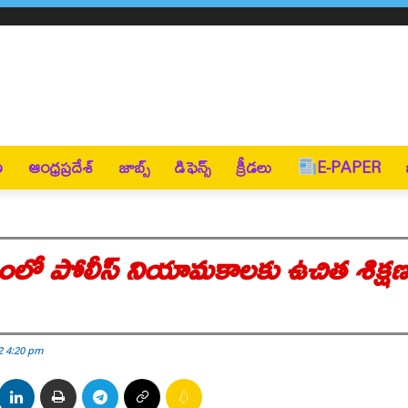
ణ
ఆంధ్రప్రదేశ్
జాబ్స్
డిఫెన్స్
క్రీడలు
E-PAPER
యంలో పోలీస్ నియామకాలకు ఉచిత శిక్ష
2 4:20 pm