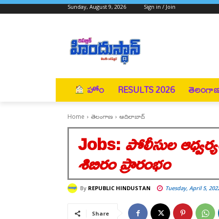
Sunday, August 9, 2026
Sign in / Join
హోం
RESULTS 2026
తెలంగా
Home
తెలంగాణ
ఆదిలాబాద్
Jobs:
పోలీసుల ఆధ్వర్
శిబిరం ప్రారంభం
By
REPUBLIC HINDUSTAN
Tuesday, April 5, 202
Share