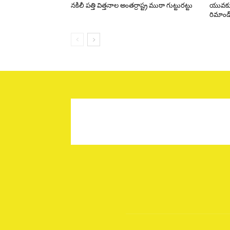
నకిలీ పత్తి విత్తనాల అంతర్రాష్ట్ర ముఠా గుట్టురట్టు
యువకుడి
రిమాండ