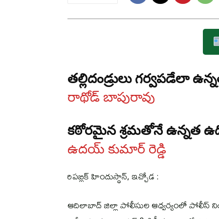
తల్లిదండ్రులు గర్వపడేలా ఉన్నత
రాథోడ్ బాపురావు
కఠోరమైన శ్రమతోనే ఉన్నత ఉద
ఉదయ్ కుమార్ రెడ్డి
రిపబ్లిక్ హిందుస్థాన్, ఇచ్చోడ :
ఆదిలాబాద్ జిల్లా పోలీసుల ఆధ్వర్యంలో పోలీస్