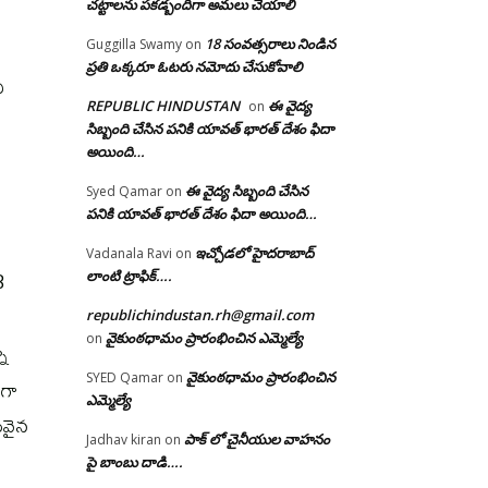
చట్టాలను పకడ్బందిగా అమలు చేయాలి
18 సంవత్సరాలు నిండిన
Guggilla Swamy
on
ప్రతి ఒక్కరూ ఓటరు నమోదు చేసుకోవాలి
ి
REPUBLIC HINDUSTAN
ఈ వైద్య
on
సిబ్బంది చేసిన పనికి యావత్ భారత్ దేశం ఫిదా
అయింది…
ఈ వైద్య సిబ్బంది చేసిన
Syed Qamar
on
పనికి యావత్ భారత్ దేశం ఫిదా అయింది…
ఇచ్చోడలో హైదరాబాద్
Vadanala Ravi
on
3
లాంటి ట్రాఫిక్….
republichindustan.rh@gmail.com
వైకుంఠధామం ప్రారంభించిన ఎమ్మెల్యే
on
్న
వైకుంఠధామం ప్రారంభించిన
SYED Qamar
on
ంగా
ఎమ్మెల్యే
ువైన
పాక్ లో చైనీయుల వాహనం
Jadhav kiran
on
పై బాంబు దాడి….