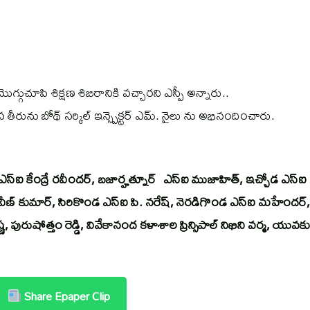
గుచూపి శిక్షణ శిబిరానికి వచ్చారని ఎస్పీ అన్నారు..
న తీరును బోథ్ సర్కిల్ ఇన్స్పెక్టర్ ఎమ్. నైలు ను అభినందించారు.
స్ఐ కేంద్రే రవీందర్, బజార్హత్నూర్ ఎస్ఐ ముజాహిత్, ఇచ్చోడ ఎస్ఐ
్రవీణ్ కుమార్, సిరికొండ ఎస్ఐ పి. నరేష్, నెరడిగొండ ఎస్ఐ మహేందర్,
పురుషోత్తం రెడ్డి, వివేకానంద కళాశాల ప్రిన్సిపాల్ నిఖిని వర్మ, యువక
Share Epaper Clip