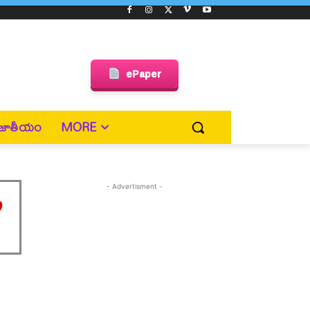
ePaper
జాతీయం
MORE
ణ
- Advertisment -