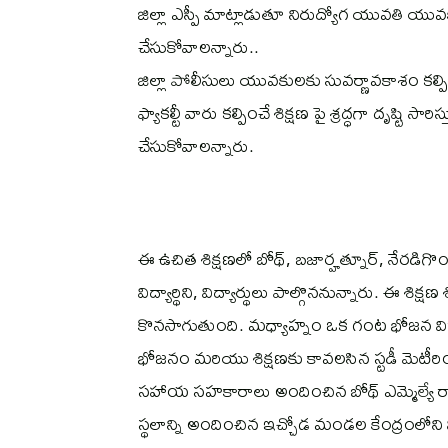
జిల్లా ఎస్పీ మాట్లాడుతూ నిరుద్యోగ యువతి యువక
చేసుకోవాలన్నారు..
జిల్లా పోలీసులు యువకులకు సువర్ణావకాశం కల్
ఫ్యాకల్టీ వారు కల్పించే శిక్షణ పై శ్రద్ధగా దృష్టి
చేసుకోవాలన్నారు.
ఈ ఉచిత శిక్షణలో బోథ్, బజార్హత్నూర్, నేరడ
విద్యార్థిని, విద్యార్థులు పాల్గొననున్నారు
కొనసాగుతుంది. మధ్యాహ్నం ఒక గంట భోజన విరామం
భోజనం మరియు శిక్షణకు కావలసిన స్టడీ మెటీరియ
సహాయ సహకారాలు అందించిన బోథ్ ఎమ్మెల్యే రాథో
స్థలాన్ని అందించిన ఇచ్చోడ మండల కేంద్రంలోని 