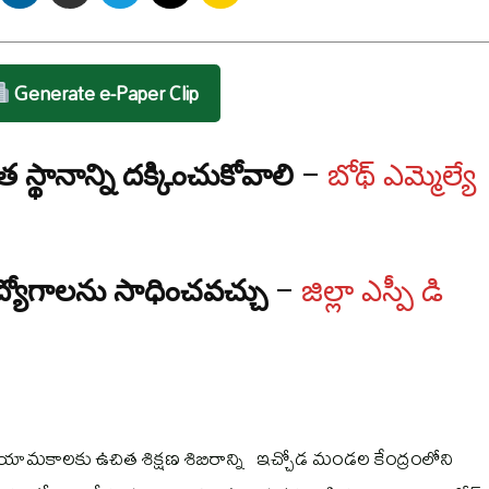
Generate e-Paper Clip
 స్థానాన్ని దక్కించుకోవాలి
–
బోథ్ ఎమ్మెల్యే
్యోగాలను సాధించవచ్చు
–
జిల్లా ఎస్పీ డి
 నియామకాలకు ఉచిత శిక్షణ శిబిరాన్ని ఇచ్చోడ మండల కేంద్రంలోని