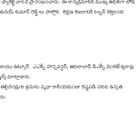
యాకల్టీ వారిచే ప్రారంభించారు. ఈ కార్యక్రమానికి ముఖ్య అధితిగా బోథ్
దయ్ కుమార్ రెడ్డి లు పాల్గొని శిక్షణ శిబిరానికి రిబ్బన్ కత్తిరించి
మరియు ఉట్నూర్ ఎఎస్పీ హర్షవర్ధన్, ఆదిలాబాద్ డిఎస్పీ వెంకటేశ్వరావు
ెల్యే మాట్లాడారు.
ు తల్లిదండ్రుల శ్రమను వృధా కానీయకుండా కష్టపడి చదివి ఉన్నత
రు.