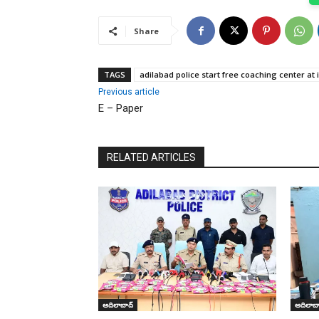
Share
TAGS
adilabad police start free coaching center at
Previous article
E – Paper
RELATED ARTICLES
ఆదిలాబాద్
ఆదిలాబా