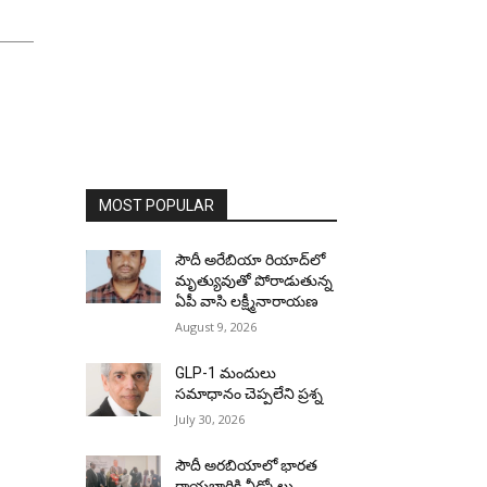
MOST POPULAR
సౌదీ అరేబియా రియాద్‌లో
మృత్యువుతో పోరాడుతున్న
ఏపీ వాసి లక్ష్మీనారాయణ
August 9, 2026
GLP-1 మందులు
సమాధానం చెప్పలేని ప్రశ్న
July 30, 2026
సౌదీ అరబియాలో భారత
రాయబారికి వీడ్కోలు