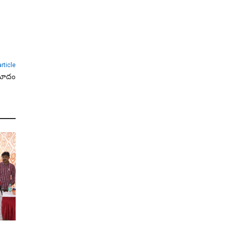
rticle
రమాదం