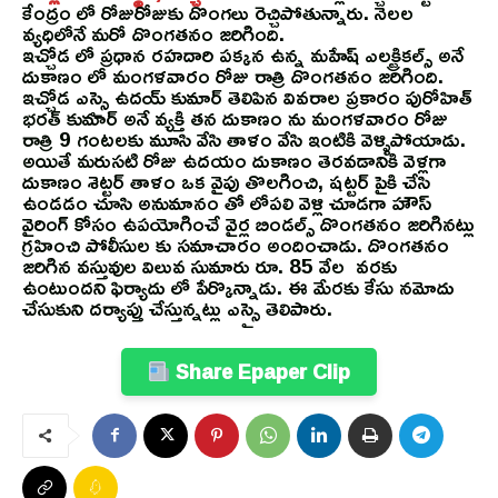
కేంద్రం లో రోజురోజుకు దొంగలు రెచ్చిపోతున్నారు. నెలల
వ్యధిలోనే మరో దొంగతనం జరిగింది.
ఇచ్చోడ లో ప్రధాన రహదారి పక్కన ఉన్న మహేష్ ఎలక్ట్రికల్స్ అనే
దుకాణం లో మంగళవారం రోజు రాత్రి దొంగతనం జరిగింది.
ఇచ్చోడ ఎస్సై ఉదయ్ కుమార్ తెలిపిన వివరాల ప్రకారం పురోహిత్
భరత్ కుమార్ అనే వ్యక్తి తన దుకాణం ను మంగళవారం రోజు
రాత్రి 9 గంటలకు మూసి వేసి తాళం వేసి ఇంటికి వెళ్ళిపోయాడు.
అయితే మరుసటి రోజు ఉదయం దుకాణం తెరవడానికి వెళ్లగా
దుకాణం శెట్టర్ తాళం ఒక వైపు తొలగించి, షట్టర్ పైకి చేసి
ఉండడం చూసి అనుమానం తో లోపలి వెళ్లి చూడగా హౌస్
వైరింగ్ కోసం ఉపయోగించే వైర్ల బిండల్స్ దొంగతనం జరిగినట్లు
గ్రహించి పోలీసుల కు సమాచారం అందించాడు. దొంగతనం
జరిగిన వస్తువుల విలువ సుమారు రూ. 85 వేల వరకు
ఉంటుందని ఫిర్యాదు లో పేర్కొన్నాడు. ఈ మేరకు కేసు నమోదు
చేసుకుని దర్యాప్తు చేస్తున్నట్లు ఎస్సై తెలిపారు.
Share Epaper Clip