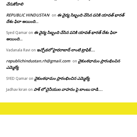
చేసుకోవాలి
REPUBLIC HINDUSTAN
ఈ వైద్య సిబ్బంది చేసిన పనికి యావత్ భారత్
on
దేశం ఫిదా అయింది…
ఈ వైద్య సిబ్బంది చేసిన పనికి యావత్ భారత్ దేశం ఫిదా
Syed Qamar
on
అయింది…
ఇచ్చోడలో హైదరాబాద్ లాంటి ట్రాఫిక్….
Vadanala Ravi
on
republichindustan.rh@gmail.com
వైకుంఠధామం ప్రారంభించిన
on
ఎమ్మెల్యే
వైకుంఠధామం ప్రారంభించిన ఎమ్మెల్యే
SYED Qamar
on
పాక్ లో చైనీయుల వాహనం పై బాంబు దాడి….
Jadhav kiran
on