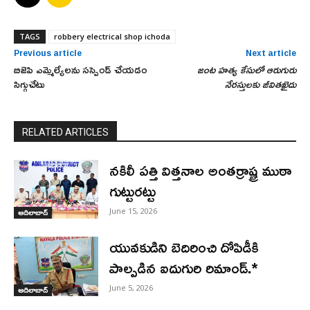
TAGS
robbery electrical shop ichoda
Previous article
Next article
బిజెపి ఎమ్మెల్యేలను సస్పెండ్ చేయడం
జంట హత్య కేసులో ఆరుగురు
సిగ్గుచేటు
నేరస్తులకు జీవితఖైదు
RELATED ARTICLES
నకిలీ పత్తి విత్తనాల అంతర్రాష్ట్ర ముఠా
గుట్టురట్టు
June 15, 2026
ఆదిలాబాద్
యువకుడిని బెదిరించి దోపిడీకి
పాల్పడిన ఐదుగురి రిమాండ్.*
June 5, 2026
ఆదిలాబాద్