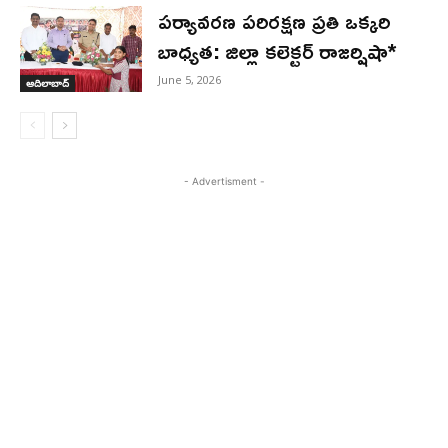
పర్యావరణ పరిరక్షణ ప్రతి ఒక్కరి
బాధ్యత: జిల్లా కలెక్టర్ రాజర్షిషా*
June 5, 2026
ఆదిలాబాద్
- Advertisment -