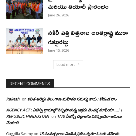
మరియు తయారీ ప్రారంభం
June 26, 2026
నకిలీ పత్తి విత్తనాల అంతర్రాష్ట్ర ముఠా
గుట్టురట్టు
June 15, 2026
Load more
RECENT COMMENTS
Rakesh
కవిత అరెస్టు తెలంగాణ మహిళల సమస్య కాదు : కోదండ రాం
on
AGENCY ACT : ఏజెన్సీ గ్రామాల్లో రెచ్చిపోతున్న అక్రమ వెంచర్ల మాఫియా….! |
REPUBLIC HINDUSTAN
1/70 ఏజెన్సీ చట్టాలను పకడ్బందిగా అమలు
on
చేయాలి
18 సంవత్సరాలు నిండిన ప్రతి ఒక్కరూ ఓటరు నమోదు
Guggilla Swamy
on