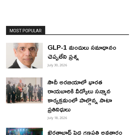
MOST POPULAR
GLP-1 మందులు సమాధానం
చెప్పలేని ప్రశ్న
July 30, 2026
సౌదీ అరబియాలో భారత
రాయబారికి వీడ్కోలు సన్మాన
కార్యక్రమంలో పాల్గొన్న సాటా
ప్రతినిధులు
July 18, 2026
ఖైరతాబాద్ పెద్ద గణపతి అవతారం