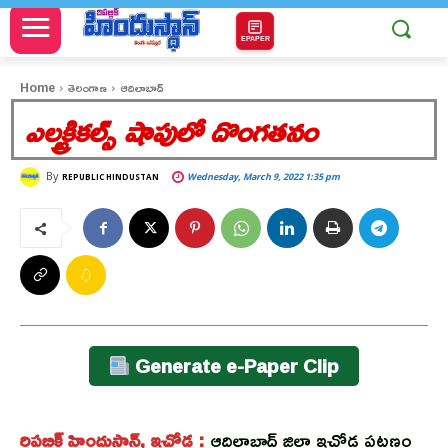
EPAPER
Home
తెలంగాణ
ఆదిలాబాద్
ఎలక్ట్రికల్స్ షాపులో దొంగతనం
By
Wednesday, March 9, 2022 1:35 pm
REPUBLIC HINDUSTAN
Generate e-Paper Clip
రిపబ్లిక్ హిందుస్థాన్, ఇచ్చోడ :
ఆదిలాబాద్ జిల్లా ఇచ్చోడ పట్టణం