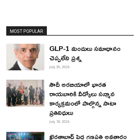
MOST POPULAR
GLP-1 మందులు సమాధానం
చెప్పలేని ప్రశ్న
July 30, 2026
సౌదీ అరబియాలో భారత
రాయబారికి వీడ్కోలు సన్మాన
కార్యక్రమంలో పాల్గొన్న సాటా
ప్రతినిధులు
July 18, 2026
ఖైరతాబాద్ పెద్ద గణపతి అవతారం