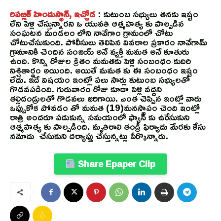
రిపబ్లిక్ హిందుస్థాన్, ఇచ్చోడ
: కుటుంబ సభ్యులు తనకు ఇష్టం
లేని పెళ్లి చేస్తున్నారని ఒ యువతి ఆత్మహత్య కు పాల్పడిన
సంఘటన మండలం లోని నావేగాం గ్రామంలో చోటు
చోటుచేసుకుంది. పోలీసులు తెలిపిన వివరాల ప్రకారం నావేగామ్
గ్రామానికి చెందిన సంజయ్ అనే వ్యక్తి మమత అనే కూతురు
ఉంది. కొన్ని రోజుల క్రితం మమతకు పెళ్లి సంబంధం కుదిరి
నిశ్చితార్థం అయింది. అయితే మమత కు ఈ సంబంధం ఇష్టం
లేదు. ఇదే విషయం ఇంట్లో పలు సార్లు కుటుంబ సభ్యులతో
గొడవపడింది. గురువారం రోజు కూడా పెళ్లి వద్దని
తల్లిదండ్రులతో గొడవలు జరిగాయి. ఎంత చెప్పిన ఇంట్లో వారు
ఒప్పుకోక పోవడం తో మమత (19)మనస్థాపం చెంది ఇంట్లో
రాత్రి అందరూ పడుకున్న సమయంలో ఫ్యాన్ కు ఉరేసుకుని
ఆత్మహత్య కు పాల్పడింది. మృతిరాలి తండ్రి ఫిర్యాదు మేరకు కేసు
నమోదు చేసుకుని దర్యాప్తు చేస్తున్నట్లు పేర్కొన్నారు.
Share Epaper Clip