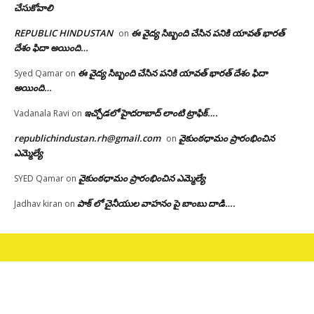
చేసుకోవాలి
REPUBLIC HINDUSTAN
ఈ వైద్య సిబ్బంది చేసిన పనికి యావత్ భారత్
on
దేశం ఫిదా అయింది…
ఈ వైద్య సిబ్బంది చేసిన పనికి యావత్ భారత్ దేశం ఫిదా
Syed Qamar
on
అయింది…
ఇచ్చోడలో హైదరాబాద్ లాంటి ట్రాఫిక్….
Vadanala Ravi
on
republichindustan.rh@gmail.com
వైకుంఠధామం ప్రారంభించిన
on
ఎమ్మెల్యే
వైకుంఠధామం ప్రారంభించిన ఎమ్మెల్యే
SYED Qamar
on
పాక్ లో చైనీయుల వాహనం పై బాంబు దాడి….
Jadhav kiran
on