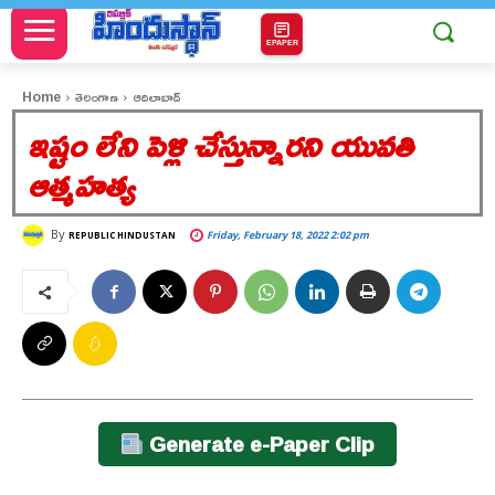
EPAPER
Home
తెలంగాణ
ఆదిలాబాద్
ఇష్టం లేని పెళ్లి చేస్తున్నారని యువతి
ఆత్మహత్య
By
Friday, February 18, 2022 2:02 pm
REPUBLIC HINDUSTAN
Generate e-Paper Clip