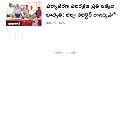
పర్యావరణ పరిరక్షణ ప్రతి ఒక్కరి
బాధ్యత: జిల్లా కలెక్టర్ రాజర్షిషా*
June 5, 2026
ఆదిలాబాద్
- Advertisment -