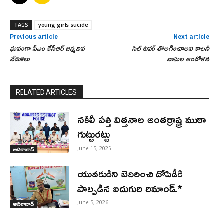
TAGS
young girls sucide
Previous article
Next article
ఘనంగా సీఎం కేసీఆర్ జన్మదిన
సెల్ టవర్ తొలగించాలని కాలనీ
వేడుకలు
వాసుల ఆందోళన
RELATED ARTICLES
నకిలీ పత్తి విత్తనాల అంతర్రాష్ట్ర ముఠా
గుట్టురట్టు
June 15, 2026
ఆదిలాబాద్
యువకుడిని బెదిరించి దోపిడీకి
పాల్పడిన ఐదుగురి రిమాండ్.*
June 5, 2026
ఆదిలాబాద్