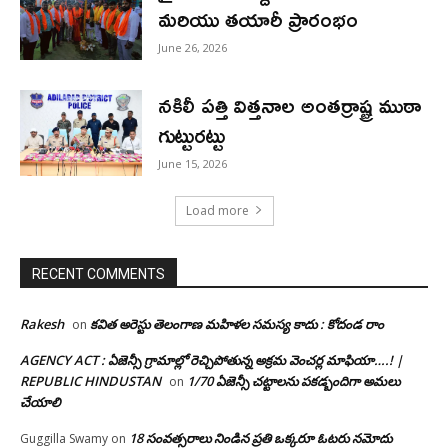
మరియు తయారీ ప్రారంభం
June 26, 2026
నకిలీ పత్తి విత్తనాల అంతర్రాష్ట్ర ముఠా
గుట్టురట్టు
June 15, 2026
Load more
RECENT COMMENTS
Rakesh
కవిత అరెస్టు తెలంగాణ మహిళల సమస్య కాదు : కోదండ రాం
on
AGENCY ACT : ఏజెన్సీ గ్రామాల్లో రెచ్చిపోతున్న అక్రమ వెంచర్ల మాఫియా….! |
REPUBLIC HINDUSTAN
1/70 ఏజెన్సీ చట్టాలను పకడ్బందిగా అమలు
on
చేయాలి
18 సంవత్సరాలు నిండిన ప్రతి ఒక్కరూ ఓటరు నమోదు
Guggilla Swamy
on