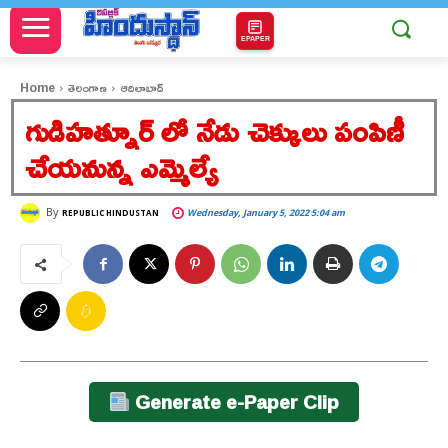
EPAPER
Home
తెలంగాణ
ఆదిలాబాద్
గుడిహత్నూర్ లో నేడు చెక్కులు పంపిణీ
చేయనున్న ఎమ్మెల్యే
By
Wednesday, January 5, 2022 5:04 am
REPUBLIC HINDUSTAN
Generate e-Paper Clip