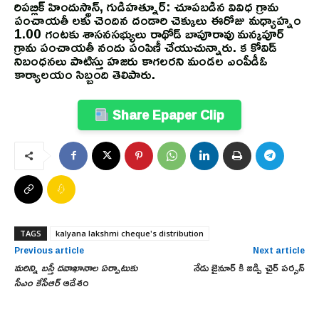
రిపబ్లిక్ హిందుస్థాన్, గుడిహత్నూర్: చూపబడిన వివిధ గ్రామ
పంచాయతీ లకు చెందిన దండారి చెక్కులు ఈరోజు మధ్యాహ్నం
1.00 గంటకు శాసనసభ్యులు రాథోడ్ బాపూరావు మన్కపూర్
గ్రామ పంచాయతీ నందు పంపిణీ చేయుచున్నారు. క కోవిడ్
నిబంధనలు పాటిస్తు హజరు కాగలరని మండల ఎంపీడీఓ
కార్యాలయం సిబ్బంది తెలిపారు.
Share Epaper Clip
TAGS
kalyana lakshmi cheque's distribution
Previous article
Next article
మరిన్ని బస్తీ దవాఖానాల ఏర్పాటుకు
నేడు జైనూర్ కి జడ్పి చైర్ పర్సన్
సీఎం కేసీఆర్
ఆదేశం