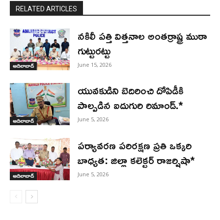
RELATED ARTICLES
నకిలీ పత్తి విత్తనాల అంతర్రాష్ట్ర ముఠా
గుట్టురట్టు
June 15, 2026
ఆదిలాబాద్
యువకుడిని బెదిరించి దోపిడీకి
పాల్పడిన ఐదుగురి రిమాండ్.*
June 5, 2026
ఆదిలాబాద్
పర్యావరణ పరిరక్షణ ప్రతి ఒక్కరి
బాధ్యత: జిల్లా కలెక్టర్ రాజర్షిషా*
June 5, 2026
ఆదిలాబాద్