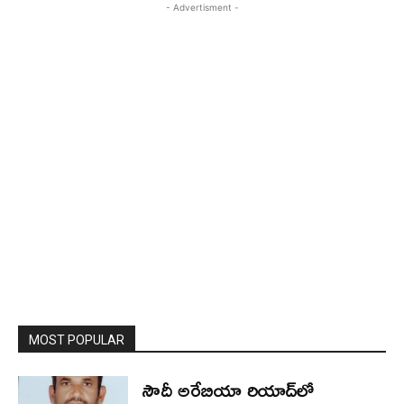
- Advertisment -
MOST POPULAR
సౌదీ అరేబియా రియాద్‌లో