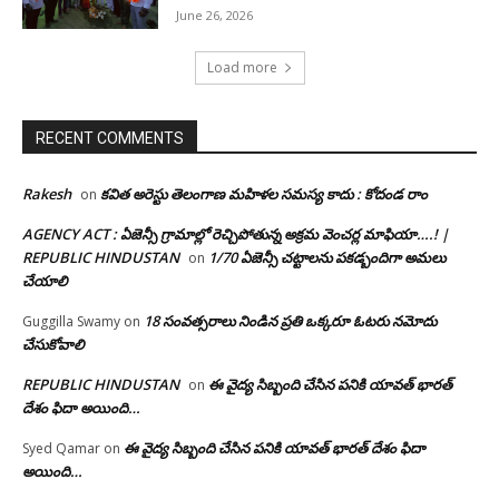
June 26, 2026
Load more
RECENT COMMENTS
Rakesh
కవిత అరెస్టు తెలంగాణ మహిళల సమస్య కాదు : కోదండ రాం
on
AGENCY ACT : ఏజెన్సీ గ్రామాల్లో రెచ్చిపోతున్న అక్రమ వెంచర్ల మాఫియా….! |
REPUBLIC HINDUSTAN
1/70 ఏజెన్సీ చట్టాలను పకడ్బందిగా అమలు
on
చేయాలి
18 సంవత్సరాలు నిండిన ప్రతి ఒక్కరూ ఓటరు నమోదు
Guggilla Swamy
on
చేసుకోవాలి
REPUBLIC HINDUSTAN
ఈ వైద్య సిబ్బంది చేసిన పనికి యావత్ భారత్
on
దేశం ఫిదా అయింది…
ఈ వైద్య సిబ్బంది చేసిన పనికి యావత్ భారత్ దేశం ఫిదా
Syed Qamar
on
అయింది…