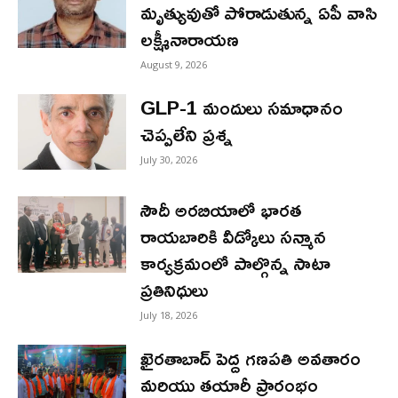
మృత్యువుతో పోరాడుతున్న ఏపీ వాసి
లక్ష్మీనారాయణ
August 9, 2026
GLP-1 మందులు సమాధానం
చెప్పలేని ప్రశ్న
July 30, 2026
సౌదీ అరబియాలో భారత
రాయబారికి వీడ్కోలు సన్మాన
కార్యక్రమంలో పాల్గొన్న సాటా
ప్రతినిధులు
July 18, 2026
ఖైరతాబాద్ పెద్ద గణపతి అవతారం
మరియు తయారీ ప్రారంభం