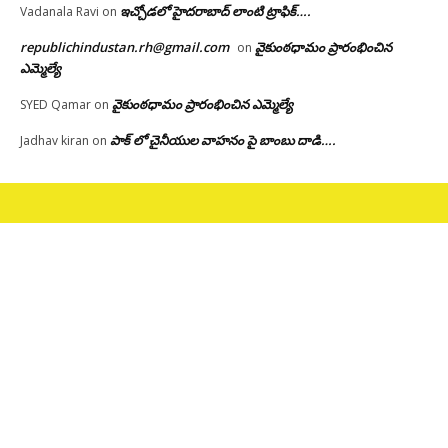
ఇచ్చోడలో హైదరాబాద్ లాంటి ట్రాఫిక్….
Vadanala Ravi
on
republichindustan.rh@gmail.com
వైకుంఠధామం ప్రారంభించిన
on
ఎమ్మెల్యే
వైకుంఠధామం ప్రారంభించిన ఎమ్మెల్యే
SYED Qamar
on
పాక్ లో చైనీయుల వాహనం పై బాంబు దాడి….
Jadhav kiran
on