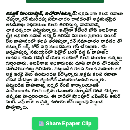
రిపబ్లిక్ హిందూస్థాన్, ఇచ్చోడా/ఉట్నూర్:
అక్రమంగా కలప రవాణా
చేస్తున్నారనే ముందస్తు సమాచారం రావడంతో అప్రమత్తమైన
అటవీశాఖ అధికారులు కలప తరలిస్తున్న వాహనాన్ని
చాకచక్యంగా పట్టుకున్నారు. ఇచ్చోడా కేటీఆర్ జోన్ అటవీశాఖ
క్షేత్ర అధికారి వహబ్ అహ్మద్ తెలిపిన వివరాల ప్రకారం నెంబర్
లేని వాహనంలో కలప తరలిస్తున్నారనే సమాచారం రావడం తో
ఉట్నూర్ ఎక్స్ రోడ్ వద్ద ముందస్తుగా గస్తీ చేపట్టారు. గస్తీ
నిర్వహిస్తున్న సమయంలో పెట్రోల్ బంక్ వద్ద ఓ వాహనం
రావడం చూసి తనిఖీ చేయగా అందులో కలప దుంగలు ఉన్నట్లు
గుర్తించారు. అటవీశాఖ అధికారులను చూసి వాహన చోదకుడు
పారిపోయినట్లు తెలిపారు. పట్టుబడిన కలప విలువ సుమారు ఒక
లక్ష ఇరవై వేలు ఉంటుందని పేర్కొన్నారు.అక్రమ కలప రవాణా
చేసిన నేరస్తుల ను త్వరలోనే పాటుకుంటామని అన్నారు.
పట్టుబడిన వాహనాన్ని నిర్మల్ రేంజ్ కార్యాలయానికి
పంపించారు. కలప అక్రమ రవాణాకు పాల్పడితే కఠిన చర్యలు
తప్పవని హెచ్చరించారు. ఈ దాడిలో షాంపూర్ ఎఫ్ఎస్ఓ అమర్
సింగ్, ఎఫ్ బి ఓ అచ్చన్న మరియు బేస్ క్యాంపు సిబ్బంది
పాల్గొన్నారు.
Share Epaper Clip