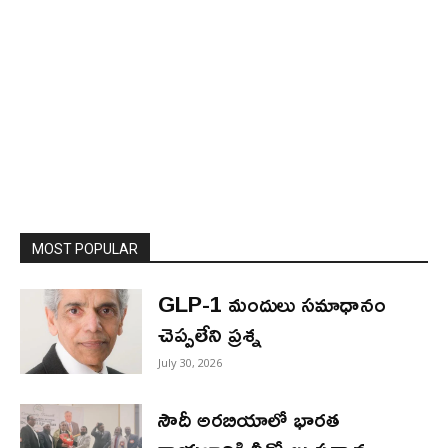
MOST POPULAR
GLP-1 మందులు సమాధానం
చెప్పలేని ప్రశ్న
July 30, 2026
సౌదీ అరబియాలో భారత