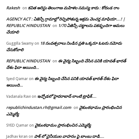
Rakesh
కవిత అరెస్టు తెలంగాణ మహిళల సమస్య కాదు : కోదండ రాం
on
AGENCY ACT : ఏజెన్సీ గ్రామాల్లో రెచ్చిపోతున్న అక్రమ వెంచర్ల మాఫియా….! |
REPUBLIC HINDUSTAN
1/70 ఏజెన్సీ చట్టాలను పకడ్బందిగా అమలు
on
చేయాలి
18 సంవత్సరాలు నిండిన ప్రతి ఒక్కరూ ఓటరు నమోదు
Guggilla Swamy
on
చేసుకోవాలి
REPUBLIC HINDUSTAN
ఈ వైద్య సిబ్బంది చేసిన పనికి యావత్ భారత్
on
దేశం ఫిదా అయింది…
ఈ వైద్య సిబ్బంది చేసిన పనికి యావత్ భారత్ దేశం ఫిదా
Syed Qamar
on
అయింది…
ఇచ్చోడలో హైదరాబాద్ లాంటి ట్రాఫిక్….
Vadanala Ravi
on
republichindustan.rh@gmail.com
వైకుంఠధామం ప్రారంభించిన
on
ఎమ్మెల్యే
వైకుంఠధామం ప్రారంభించిన ఎమ్మెల్యే
SYED Qamar
on
పాక్ లో చైనీయుల వాహనం పై బాంబు దాడి….
Jadhav kiran
on