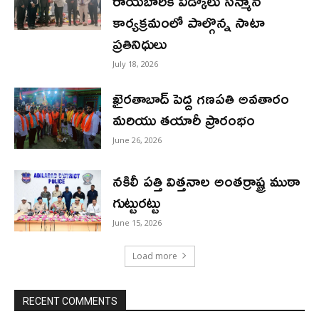
రాయబారికి వీడ్కోలు సన్మాన
కార్యక్రమంలో పాల్గొన్న సాటా
ప్రతినిధులు
July 18, 2026
ఖైరతాబాద్ పెద్ద గణపతి అవతారం
మరియు తయారీ ప్రారంభం
June 26, 2026
నకిలీ పత్తి విత్తనాల అంతర్రాష్ట్ర ముఠా
గుట్టురట్టు
June 15, 2026
Load more
RECENT COMMENTS