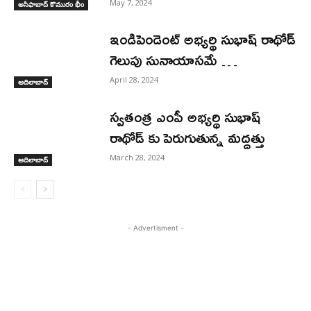
May 7, 2024
అసిఫాబాద్ కొమురం భీం
ఇండిపెండెంట్ అభ్యర్థి సుభాష్ రాథోడ్
గెలుపు సునాయాసమే …
April 28, 2024
ఆదిలాబాద్
స్వతంత్ర ఎంపీ అభ్యర్థి సుభాష్
రాథోడ్ కు పెరుగుతున్న మద్దత్తు
March 28, 2024
ఆదిలాబాద్
- Advertisment -