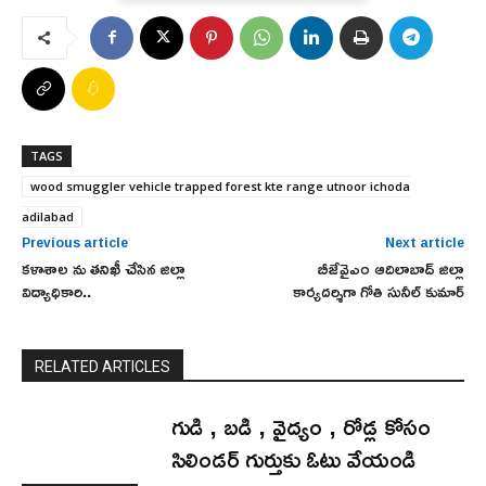
TAGS
wood smuggler vehicle trapped forest kte range utnoor ichoda
adilabad
Previous article
Next article
కళాశాల ను తనిఖీ చేసిన జిల్లా
బీజేవైఎం ఆదిలాబాద్ జిల్లా
విద్యాధికారి..
కార్యదర్శిగా గోతి సునీల్ కుమార్
RELATED ARTICLES
గుడి , బడి , వైద్యం , రోడ్ల కోసం
సిలిండర్ గుర్తుకు ఓటు వేయండి