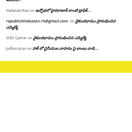
ఇచ్చోడలో హైదరాబాద్ లాంటి ట్రాఫిక్….
Vadanala Ravi
on
republichindustan.rh@gmail.com
వైకుంఠధామం ప్రారంభించిన
on
ఎమ్మెల్యే
వైకుంఠధామం ప్రారంభించిన ఎమ్మెల్యే
SYED Qamar
on
పాక్ లో చైనీయుల వాహనం పై బాంబు దాడి….
Jadhav kiran
on