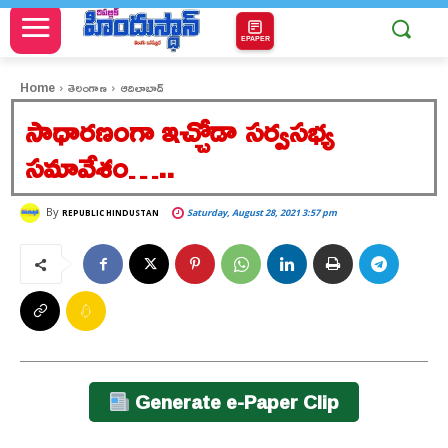
EPAPER
Home
తెలంగాణ
ఆదిలాబాద్
సాధారణంగా ఇచ్చోడా సర్వసభ్య
సమావేశం…..
By
Saturday, August 28, 2021 3:57 pm
REPUBLIC HINDUSTAN
Generate e-Paper Clip