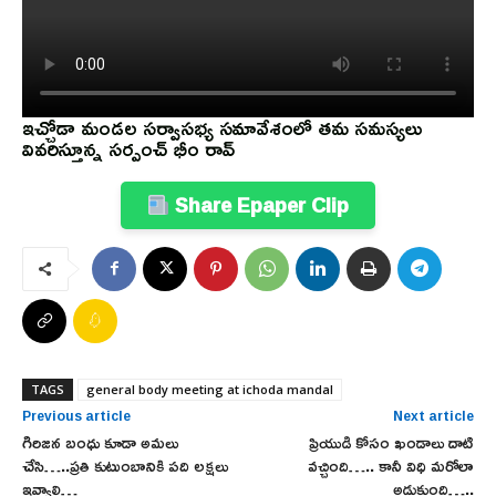
ఇచ్చోడా మండల సర్వాసభ్య సమావేశంలో తమ సమస్యలు
వివరిస్తూన్న సర్పంచ్ భీం రావ్
Share Epaper Clip
TAGS
general body meeting at ichoda mandal
Previous article
Next article
గిరిజన బంధు కూడా అమలు
ప్రియుడి కోసం ఖండాలు దాటి
చేసి…..ప్రతి కుటుంబానికి పది లక్షలు
వచ్చింది….. కానీ విధి మరోలా
ఇవ్వాలి…
అడుకుంది…..