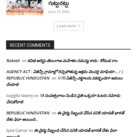
గుట్టురట్టు
June 15, 2026
Load more
RECENT COMMENTS
Rakesh
కవిత అరెస్టు తెలంగాణ మహిళల సమస్య కాదు : కోదండ రాం
on
AGENCY ACT : ఏజెన్సీ గ్రామాల్లో రెచ్చిపోతున్న అక్రమ వెంచర్ల మాఫియా….! |
REPUBLIC HINDUSTAN
1/70 ఏజెన్సీ చట్టాలను పకడ్బందిగా అమలు
on
చేయాలి
18 సంవత్సరాలు నిండిన ప్రతి ఒక్కరూ ఓటరు నమోదు
Guggilla Swamy
on
చేసుకోవాలి
REPUBLIC HINDUSTAN
ఈ వైద్య సిబ్బంది చేసిన పనికి యావత్ భారత్
on
దేశం ఫిదా అయింది…
ఈ వైద్య సిబ్బంది చేసిన పనికి యావత్ భారత్ దేశం ఫిదా
Syed Qamar
on
అయింది…