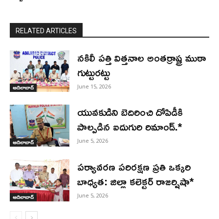
RELATED ARTICLES
నకిలీ పత్తి విత్తనాల అంతర్రాష్ట్ర ముఠా
గుట్టురట్టు
June 15, 2026
ఆదిలాబాద్
యువకుడిని బెదిరించి దోపిడీకి
పాల్పడిన ఐదుగురి రిమాండ్.*
June 5, 2026
ఆదిలాబాద్
పర్యావరణ పరిరక్షణ ప్రతి ఒక్కరి
బాధ్యత: జిల్లా కలెక్టర్ రాజర్షిషా*
June 5, 2026
ఆదిలాబాద్