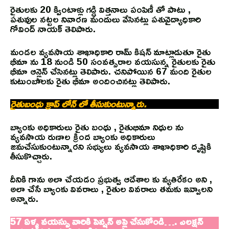
రైతులకు 20 క్వింటాళ్లు గడ్డి విత్తనాలు పంపిణీ తో పాటు ,
పశువుల నట్టల నివారణ మందులు వేసినట్లు పశువైద్యాధికారి
గోవింద్ నాయక్ తెలిపారు.
మండల వ్యవసాయ శాఖాధికారి రామ్ కిషన్ మాట్లాడుతూ రైతు
భీమా ను 18 నుండి 50 సంవత్సరాల వయసున్న రైతులకు రైతు
భీమా ఆన్లైన్ చేసినట్లు తెలిపారు. చనిపోయిన 67 మంది రైతుల
కుటుంబాలకు రైతు భీమా అందించినట్లు తెలిపారు.
రైతుబంధు క్రాప్ లోన్ లో తీసుకుంటున్నారు.
బ్యాంకు అధికారులు రైతు బంధు , రైతుభిమా నిధుల ను
వ్యవసాయ రుణాల క్రింద బ్యాంకు అధికారులు
జమచేసుకుంటున్నారని సభ్యులు వ్యవసాయ శాఖాధికారి దృష్టికి
తీసుకొచ్చారు.
దీనికి గాను అలా చేయడం ప్రభుత్వ ఆదేశాల కు వ్యతిరేకం అని ,
అలా చేసే బ్యాంకు వివరాలు , రైతుల వివరాలు తమకు ఇవ్వాలని
అన్నారు.
57 ఏళ్ళ వయస్సు వారికి పెన్షన్ అప్లై చేసుకోండి…. ఎలక్షన్