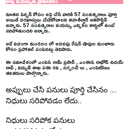
కార్డు వయస్సుకు ప్రామాణికం
నూతన పెన్షన్ కోసం అప్లై చేసే వారికి 57 సంవత్సరాలు పూర్తి
అయితే దరఖాస్తులు చేసుకోవాలని తహశీల్దార్ అతికొద్దీన్
అన్నారు. 57 సంవత్సరాల వయస్సు ఎన్నికల కార్డులో ఉంటే
సరిపోతుందని అన్నారు.
అదే విధంగా మండలం లో అదనపు రేషన్ షాపుల మంజూరు
కోసం ప్రపోజల్ పంపినట్లు తెలిపారు.
ఈ సమావేశంలో ఎంపిఓ రామ్ ప్రసాద్ , ఎంఈఓ రాథోడ్ ఉదయ్
రావ్ , విద్యుత్ శాఖ ఏఈ రవి , సర్పంచ్ లు , ఎంపిటిసిలు
తదితరులు పాల్గొన్నారు.
అప్పులు చేసి పనులు పూర్తి చేసినం ….
నిధులు సరిపోవడం లేదు..
నిధులు సరిపోక పనులు