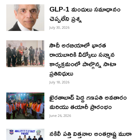
GLP-1 మందులు సమాధానం
చెప్పలేని ప్రశ్న
July 30, 2026
సౌదీ అరబియాలో భారత
రాయబారికి వీడ్కోలు సన్మాన
కార్యక్రమంలో పాల్గొన్న సాటా
ప్రతినిధులు
July 18, 2026
ఖైరతాబాద్ పెద్ద గణపతి అవతారం
మరియు తయారీ ప్రారంభం
June 26, 2026
నకిలీ పత్తి విత్తనాల అంతర్రాష్ట్ర ముఠా