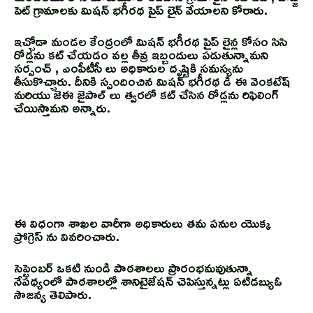
పెట్ గ్రామాలకు మిషన్ భగీరథ పైప్ లైన్ వేయాలని కోరారు.
ఇచ్చోడా మండల కేంద్రంలో మిషన్ భగీరథ పైప్ లైన్ల కోసం సిసి
రోడ్లను కట్ చేయడం వల్ల తీవ్ర ఇబ్బందులు పడుతున్నామని
సర్పంచ్ , ఎంపీటీసీ లు అధికారుల దృష్టికి సమస్యను
తీసుకొచ్చారు. దీనికి స్పందించిన మిషన్ భగీరథ డి ఈ వెంకటేష్
మరియు జెఈ జైపాల్ లు త్వరలో కట్ చేసిన రోడ్లను రిఫిలింగ్
చేయిస్తామని అన్నారు.
ఈ విధంగా శాఖల వారీగా అధికారులు తమ పనుల యొక్క
ప్రోగ్రెస్ ను వివరించారు.
సెప్టెంబర్ ఒకటి నుండి పాఠశాలలు ప్రారంభమవుతున్నా
నేపథ్యంలో పాఠశాలల్లో శానిటైజేషన్ చెపిస్తున్నట్లు ఏటిడబ్యుఓ
సౌజన్య తెలిపారు.