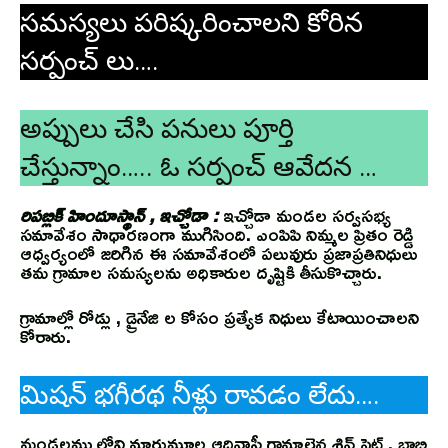
సమస్యలు పరిష్కరించాలని కోరిన
సర్పంచ్ లు….
అప్పులు చేసి పనులు పూర్తి
చేస్తున్నాం….. ఓ సర్పంచ్ ఆవేదన …
రిపబ్లిక్ హిందూస్థాన్ , ఇచ్చోడా :
ఇచ్చోడా మండల సర్వసభ్య
సమావేశం సాధారణంగా ముగిసింది. ఎంపిపి నిమ్మల ప్రితం రెడ్డి
ఆధ్వర్యంలో జరిగిన ఈ సమావేశంలో పలువురు ప్రజాప్రతినిధులు
తమ గ్రామాల సమస్యలను అధికారుల దృష్టికి తీసుకొచ్చారు.
గ్రామాల్లో రోడ్లు , డ్రైనేజి ల కోసం ప్రత్యేక నిధులు కేటాయించాలని
కోరారు.
మిషన్ భగీరథ నీళ్లు రావడం లేదు….
మండలము లోని మారుమూల ఆదివాసీ గ్రామాలైన శివ్ పెట్ , బాబ్జి