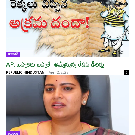
ఆంధ్రప్రదేశ్
AP: బస్తాలకు బస్తాలే అమ్మేస్తున్న రేషన్ డీలర్లు
REPUBLIC HINDUSTAN
-
April 2, 2025
0
అమరావతి