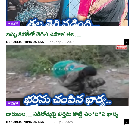
ఆంధ్రప్రదేశ్
బస్సు కిటికీలో తెగిన మహిళ తల…
REPUBLIC HINDUSTAN
-
January 26, 2025
0
ఆంధ్రప్రదేశ్
దారుణం… నడిరోడ్డుపై భర్తను కొట్టి చం*పి*న భార్య
REPUBLIC HINDUSTAN
-
January 2, 2025
0