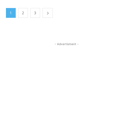
1
2
3
- Advertisment -