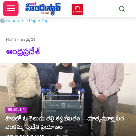
EPAPER
Generate e-Paper Clip
Home
ఆంధ్రప్రదేశ్
ఆంధ్రప్రదేశ్
TELUGU NRI
సౌదీలో ఓ తెలుగు తల్లి కష్టజీవితం – మాతృమూర్తి వీర
వెంకమ్మ స్వదేశ ప్రయాణం