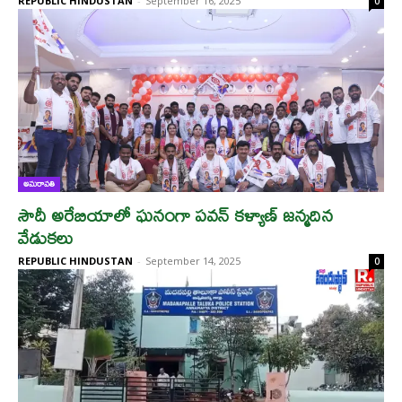
REPUBLIC HINDUSTAN
-
September 16, 2025
0
అమరావతి
సౌదీ అరేబియాలో ఘనంగా పవన్ కళ్యాణ్ జన్మదిన
వేడుకలు
REPUBLIC HINDUSTAN
-
September 14, 2025
0