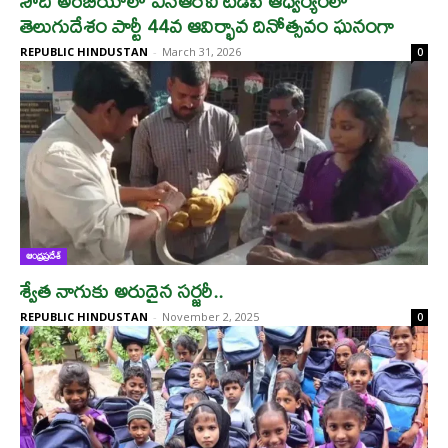
సౌదీ అరేబియాలో ఎన్ఆర్ఐ టీడీపీ ఆధ్వర్యంలో
తెలుగుదేశం పార్టీ 44వ ఆవిర్భావ దినోత్సవం ఘనంగా
REPUBLIC HINDUSTAN
-
March 31, 2026
0
ఆంధ్రప్రదేశ్
శ్వేత నాగుకు అరుదైన సర్జరీ..
REPUBLIC HINDUSTAN
-
November 2, 2025
0