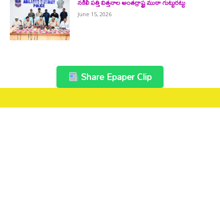
నకిలీ పత్తి విత్తనాల అంతర్రాష్ట్ర ముఠా గుట్టురట్టు
June 15, 2026
Share Epaper Clip