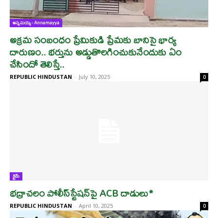
అన్నమయ్య - Annamayya
అక్రమ సంబంధం ప్రేమికుడి ప్రేమకు బానిసై భార్య
దారుణం.. భర్తును అడ్డుతొలగించుకునేందుకు ఏం
చేసిందో తెలిస్తే..
REPUBLIC HINDUSTAN
-
July 10, 2025
0
క్రైమ్
భద్రాచలం పోలీస్‌స్టేషన్‌పై ACB దాడులు*
REPUBLIC HINDUSTAN
-
April 10, 2025
0