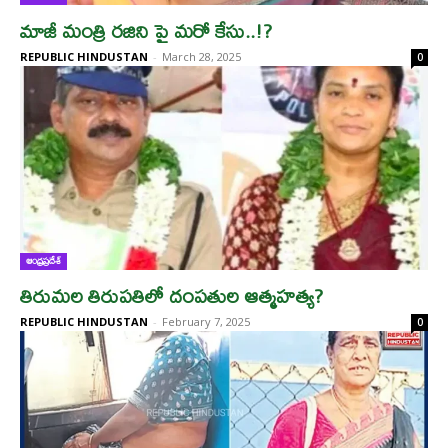
మాజీ మంత్రి రజిని పై మరో కేసు..!?
REPUBLIC HINDUSTAN
-
March 28, 2025
0
ఆంధ్రప్రదేశ్
తిరుమల తిరుపతిలో దంపతుల ఆత్మహత్య?
REPUBLIC HINDUSTAN
-
February 7, 2025
0