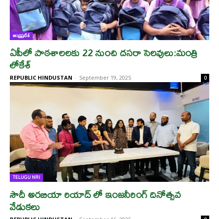
ఆంధ్రప్రదేశ్
ఏపీలో పాఠశాలలకు 22 నుంచి దసరా సెలవులు:మంత్రి
లోకేశ్‌
REPUBLIC HINDUSTAN
-
September 19, 2025
0
TELUGU NRI
సౌదీ అరబియా రియాద్ లో ఇంజనీరింగ్ దినోత్సవ
వేడుకలు