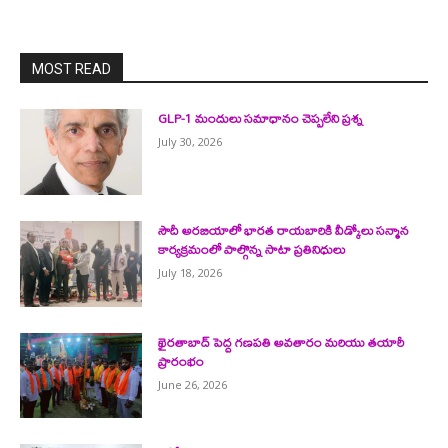
MOST READ
GLP-1 మందులు సమాధానం చెప్పలేని ప్రశ్న
July 30, 2026
సౌదీ అరబియాలో భారత రాయబారికి వీడ్కోలు సన్మాన
కార్యక్రమంలో పాల్గొన్న సాటా ప్రతినిధులు
July 18, 2026
ఖైరతాబాద్ పెద్ద గణపతి అవతారం మరియు తయారీ
ప్రారంభం
June 26, 2026