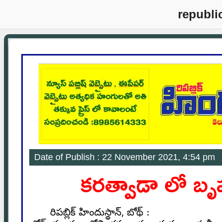
republi
Date of Publish : 22 November 2021, 4:54 pm
కరత్వాడా లో బృహ
రిపబ్లిక్ హిందుస్థాన్, బోథ్ :