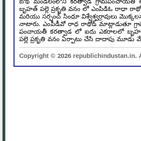
బోథ్ మండలంలోని కరత్వాడ గ్రామపంచాయతీ 
బృహత్ పల్లె ప్రకృతి నేలను వెంటనే చదు
బృహత్ పల్లె ప్రకృతి వనం లో ఎంపిడిఓ రాధా రాథో
చేయించిన సర్పంచును ఎం పి డి ఓ అభినందించార
మరియు సర్పంచ్ సింధూ విశ్వేశ్వర్రావులు మొక్కల
ఈ కార్యక్రమంలో సర్పంచ్ సింధూ విశ్వేశ్వర్ రావు
నాటారు. ఎంపీడీవో రాధ రాథోడ్ మాట్లాడుతూ గ్ర
పీ ఓ, శ్యామ్,పంచాయతీ కార్యదర్శి చార్లెస్ మరి
పంచాయతీ కరత్వాడ లో ఐదు ఎకరాలలో బృహ
పల్లె ప్రకృతి వనం ఏర్పాటు చేసి దాదాపు మూడు వ
Copyright © 2026 republichindustan.in. A